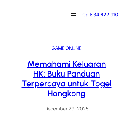
Skip
to
Call: 34 622 910
content
GAME ONLINE
Memahami Keluaran
HK: Buku Panduan
Terpercaya untuk Togel
Hongkong
December 29, 2025