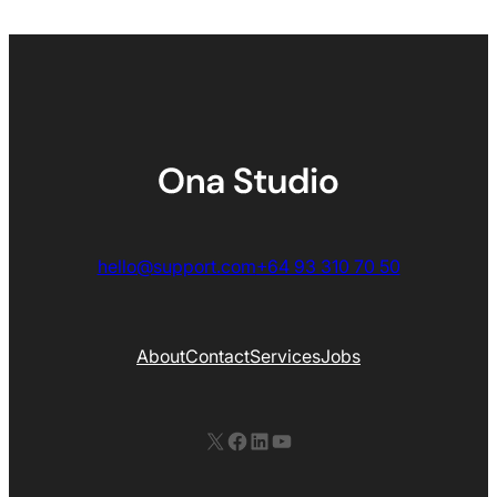
hello@support.com
+64 93 310 70 50
About
Contact
Services
Jobs
X
Facebook
LinkedIn
YouTube