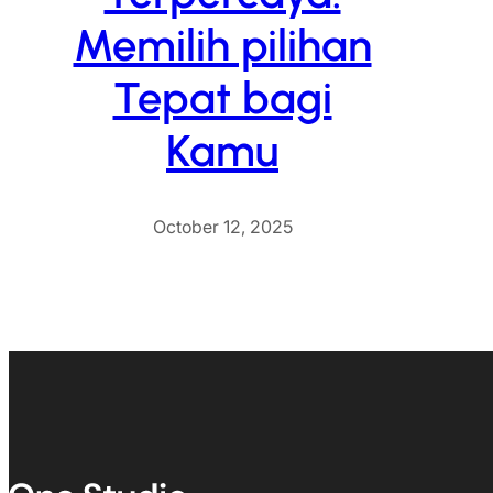
Memilih pilihan
Tepat bagi
Kamu
October 12, 2025