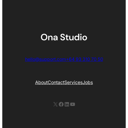
hello@support.com
+64 93 310 70 50
About
Contact
Services
Jobs
X
Facebook
LinkedIn
YouTube