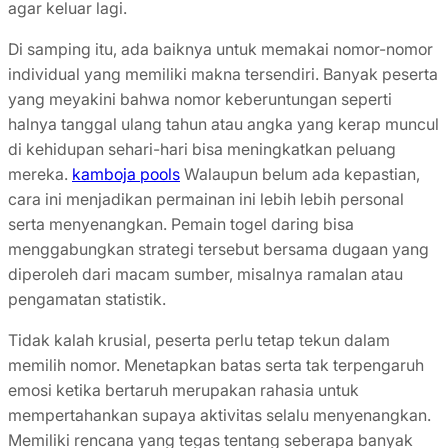
agar keluar lagi.
Di samping itu, ada baiknya untuk memakai nomor-nomor
individual yang memiliki makna tersendiri. Banyak peserta
yang meyakini bahwa nomor keberuntungan seperti
halnya tanggal ulang tahun atau angka yang kerap muncul
di kehidupan sehari-hari bisa meningkatkan peluang
mereka.
kamboja pools
Walaupun belum ada kepastian,
cara ini menjadikan permainan ini lebih lebih personal
serta menyenangkan. Pemain togel daring bisa
menggabungkan strategi tersebut bersama dugaan yang
diperoleh dari macam sumber, misalnya ramalan atau
pengamatan statistik.
Tidak kalah krusial, peserta perlu tetap tekun dalam
memilih nomor. Menetapkan batas serta tak terpengaruh
emosi ketika bertaruh merupakan rahasia untuk
mempertahankan supaya aktivitas selalu menyenangkan.
Memiliki rencana yang tegas tentang seberapa banyak