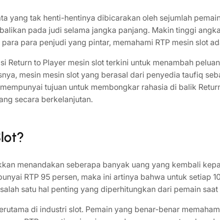
ata yang tak henti-hentinya dibicarakan oleh sejumlah pemain
balikan pada judi selama jangka panjang. Makin tinggi angka
 para para penjudi yang pintar, memahami RTP mesin slot 
i Return to Player mesin slot terkini untuk menambah peluan
usnya, mesin mesin slot yang berasal dari penyedia taufiq se
 mempunyai tujuan untuk membongkar rahasia di balik Return 
ang secara berkelanjutan.
lot?
ukkan menandakan seberapa banyak uang yang kembali kepada
punyai RTP 95 persen, maka ini artinya bahwa untuk setiap 1
lah satu hal penting yang diperhitungkan dari pemain saat
terutama di industri slot. Pemain yang benar-benar memaham