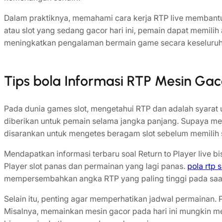
Dalam praktiknya, memahami cara kerja RTP live membantu
atau slot yang sedang gacor hari ini, pemain dapat memilih
meningkatkan pengalaman bermain game secara keseluruhan,
Tips bola Informasi RTP Mesin Gac
Pada dunia games slot, mengetahui RTP dan adalah syarat 
diberikan untuk pemain selama jangka panjang. Supaya men
disarankan untuk mengetes beragam slot sebelum memilih slo
Mendapatkan informasi terbaru soal Return to Player live 
Player slot panas dan permainan yang lagi panas.
pola rtp s
mempersembahkan angka RTP yang paling tinggi pada saat i
Selain itu, penting agar memperhatikan jadwal permainan.
Misalnya, memainkan mesin gacor pada hari ini mungkin m