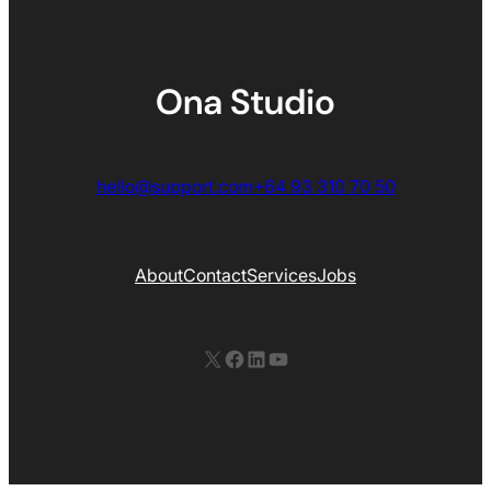
hello@support.com
+64 93 310 70 50
About
Contact
Services
Jobs
X
Facebook
LinkedIn
YouTube