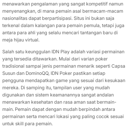
menawarkan pengalaman yang sangat kompetitif namun
menyenangkan, di mana pemain asal bermacam-macam
nasionalitas dapat berpartisipasi. Situs ini bukan saja
terkenal dalam kalangan para pemain pemula, tetapi juga
antara para ahli yang selalu mencari tantangan baru di
meja hijau virtual.
Salah satu keunggulan IDN Play adalah variasi permainan
yang tersedia ditawarkan. Mulai dari varian poker
tradisional sampai jenis permainan menarik seperti Capsa
Susun dan DominoQQ, IDN Poker pastikan setiap
pengguna mendapatkan game yang sesuai dari kesukaan
mereka. Di samping itu, tampilan user yang mudah
digunakan dan sistem keamanannya sangat andalan
menawarkan kesehatan dan rasa aman saat bermain-
main. Pemain dapat dengan mudah berpindah antara
permainan serta mencari lokasi yang paling cocok sesuai
untuk skill para pemain.