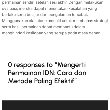
permainan sendiri setelah sesi akhir. Dengan melakukan
evaluasi, mereka dapat menentukan kesalahan yang
berlaku serta belajar dari pengalaman tersebut.
Menggunakan alat atau komuniti untuk membahas strategi
serta hasil permainan dapat membantu dalam
menghindari kesilapan yang serupa pada masa depan.
0 responses to “Mengerti
Permainan IDN: Cara dan
Metode Paling Efektif”