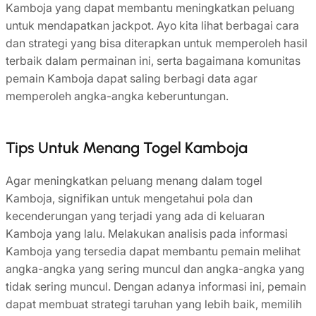
Kamboja yang dapat membantu meningkatkan peluang
untuk mendapatkan jackpot. Ayo kita lihat berbagai cara
dan strategi yang bisa diterapkan untuk memperoleh hasil
terbaik dalam permainan ini, serta bagaimana komunitas
pemain Kamboja dapat saling berbagi data agar
memperoleh angka-angka keberuntungan.
Tips Untuk Menang Togel Kamboja
Agar meningkatkan peluang menang dalam togel
Kamboja, signifikan untuk mengetahui pola dan
kecenderungan yang terjadi yang ada di keluaran
Kamboja yang lalu. Melakukan analisis pada informasi
Kamboja yang tersedia dapat membantu pemain melihat
angka-angka yang sering muncul dan angka-angka yang
tidak sering muncul. Dengan adanya informasi ini, pemain
dapat membuat strategi taruhan yang lebih baik, memilih