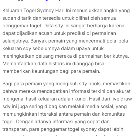
Keluaran Togel Sydney Hari Ini menunjukkan angka yang
sudah ditarik dan tersedia untuk dilihat oleh semua
penggemar togel. Data sdy ini sangat berharga karena
dapat dijadikan acuan untuk prediksi di permainan
selanjutnya. Banyak pemain yang mencermati pola-pola
keluaran sdy sebelumnya dalam upaya untuk
meningkatkan peluang mereka di permainan berikutnya.
Memanfaatkan data historis ini dianggap bisa
memberikan keuntungan bagi para pemain.
Bagi para pemain yang mengikuti sdy pools, memastikan
bahwa mereka mendapatkan informasi terkini dan akurat
mengenai hasil keluaran adalah kunci. Hasil dari live draw
sdy ini juga sering dibagikan melalui media sosial, yang
memungkinkan interaksi antara pemain dan komunitas
togel. Dengan adanya informasi yang cepat dan
transparan, para penggemar togel sydney dapat lebih