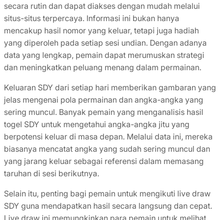
secara rutin dan dapat diakses dengan mudah melalui
situs-situs terpercaya. Informasi ini bukan hanya
mencakup hasil nomor yang keluar, tetapi juga hadiah
yang diperoleh pada setiap sesi undian. Dengan adanya
data yang lengkap, pemain dapat merumuskan strategi
dan meningkatkan peluang menang dalam permainan.
Keluaran SDY dari setiap hari memberikan gambaran yang
jelas mengenai pola permainan dan angka-angka yang
sering muncul. Banyak pemain yang menganalisis hasil
togel SDY untuk mengetahui angka-angka jitu yang
berpotensi keluar di masa depan. Melalui data ini, mereka
biasanya mencatat angka yang sudah sering muncul dan
yang jarang keluar sebagai referensi dalam memasang
taruhan di sesi berikutnya.
Selain itu, penting bagi pemain untuk mengikuti live draw
SDY guna mendapatkan hasil secara langsung dan cepat.
Live draw ini memungkinkan para pemain untuk melihat