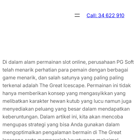
Skip
to
Call: 34 622 910
content
Di dalam alam permainan slot online, perusahaan PG Soft
telah menarik perhatian para pemain dengan berbagai
game menarik, dan salah satunya yang paling paling
terkenal adalah The Great Icescape. Permainan ini tidak
hanya memberikan konsep yang mengasyikkan yang
melibatkan karakter hewan kutub yang lucu namun juga
menyediakan peluang yang besar dalam mendapatkan
keberuntungan. Dalam artikel ini, kita akan mencoba
mengupas strategi yang bisa Anda gunakan dalam
mengoptimalkan pengalaman bermain di The Great