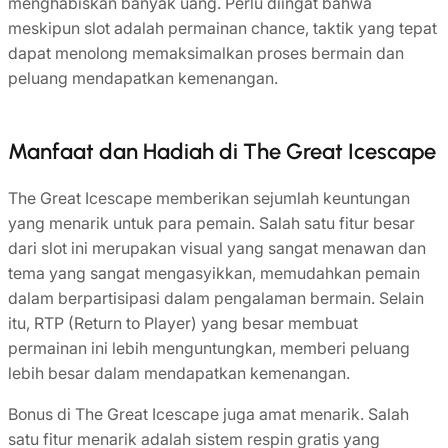
menghabiskan banyak uang. Perlu diingat bahwa
meskipun slot adalah permainan chance, taktik yang tepat
dapat menolong memaksimalkan proses bermain dan
peluang mendapatkan kemenangan.
Manfaat dan Hadiah di The Great Icescape
The Great Icescape memberikan sejumlah keuntungan
yang menarik untuk para pemain. Salah satu fitur besar
dari slot ini merupakan visual yang sangat menawan dan
tema yang sangat mengasyikkan, memudahkan pemain
dalam berpartisipasi dalam pengalaman bermain. Selain
itu, RTP (Return to Player) yang besar membuat
permainan ini lebih menguntungkan, memberi peluang
lebih besar dalam mendapatkan kemenangan.
Bonus di The Great Icescape juga amat menarik. Salah
satu fitur menarik adalah sistem respin gratis yang