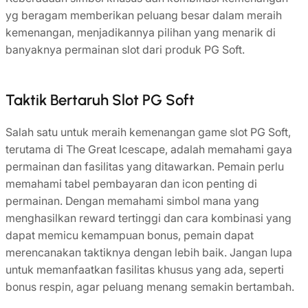
yg beragam memberikan peluang besar dalam meraih
kemenangan, menjadikannya pilihan yang menarik di
banyaknya permainan slot dari produk PG Soft.
Taktik Bertaruh Slot PG Soft
Salah satu untuk meraih kemenangan game slot PG Soft,
terutama di The Great Icescape, adalah memahami gaya
permainan dan fasilitas yang ditawarkan. Pemain perlu
memahami tabel pembayaran dan icon penting di
permainan. Dengan memahami simbol mana yang
menghasilkan reward tertinggi dan cara kombinasi yang
dapat memicu kemampuan bonus, pemain dapat
merencanakan taktiknya dengan lebih baik. Jangan lupa
untuk memanfaatkan fasilitas khusus yang ada, seperti
bonus respin, agar peluang menang semakin bertambah.