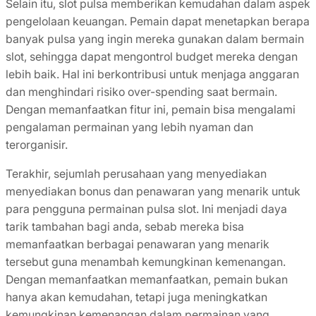
Selain itu, slot pulsa memberikan kemudahan dalam aspek
pengelolaan keuangan. Pemain dapat menetapkan berapa
banyak pulsa yang ingin mereka gunakan dalam bermain
slot, sehingga dapat mengontrol budget mereka dengan
lebih baik. Hal ini berkontribusi untuk menjaga anggaran
dan menghindari risiko over-spending saat bermain.
Dengan memanfaatkan fitur ini, pemain bisa mengalami
pengalaman permainan yang lebih nyaman dan
terorganisir.
Terakhir, sejumlah perusahaan yang menyediakan
menyediakan bonus dan penawaran yang menarik untuk
para pengguna permainan pulsa slot. Ini menjadi daya
tarik tambahan bagi anda, sebab mereka bisa
memanfaatkan berbagai penawaran yang menarik
tersebut guna menambah kemungkinan kemenangan.
Dengan memanfaatkan memanfaatkan, pemain bukan
hanya akan kemudahan, tetapi juga meningkatkan
kemungkinan kemenangan dalam permainan yang