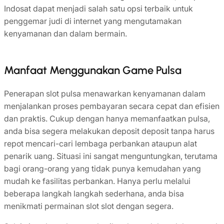
Indosat dapat menjadi salah satu opsi terbaik untuk
penggemar judi di internet yang mengutamakan
kenyamanan dan dalam bermain.
Manfaat Menggunakan Game Pulsa
Penerapan slot pulsa menawarkan kenyamanan dalam
menjalankan proses pembayaran secara cepat dan efisien
dan praktis. Cukup dengan hanya memanfaatkan pulsa,
anda bisa segera melakukan deposit deposit tanpa harus
repot mencari-cari lembaga perbankan ataupun alat
penarik uang. Situasi ini sangat menguntungkan, terutama
bagi orang-orang yang tidak punya kemudahan yang
mudah ke fasilitas perbankan. Hanya perlu melalui
beberapa langkah langkah sederhana, anda bisa
menikmati permainan slot slot dengan segera.