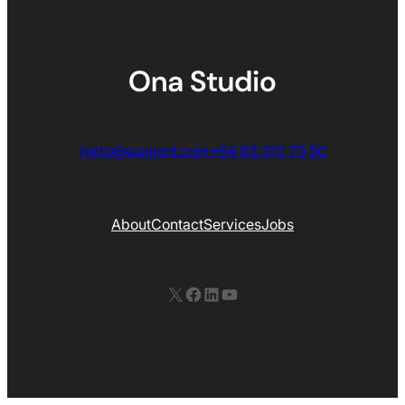
hello@support.com
+64 93 310 70 50
About
Contact
Services
Jobs
X
Facebook
LinkedIn
YouTube