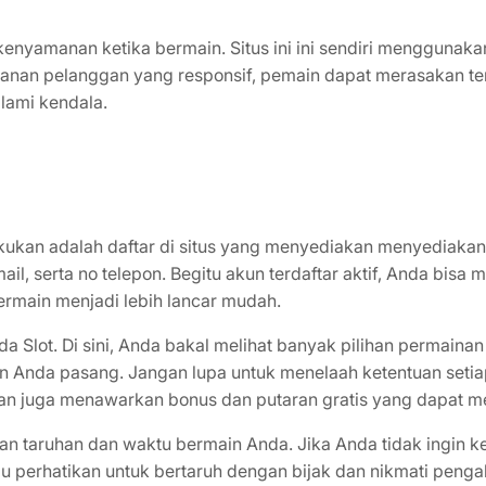
kenyamanan ketika bermain. Situs ini ini sendiri mengguna
 layanan pelanggan yang responsif, pemain dapat merasakan
lami kendala.
ukan adalah daftar di situs yang menyediakan menyediakan p
l, serta no telepon. Begitu akun terdaftar aktif, Anda bisa
rmain menjadi lebih lancar mudah.
a Slot. Di sini, Anda bakal melihat banyak pilihan permaina
 Anda pasang. Jangan lupa untuk menelaah ketentuan setiap g
inan juga menawarkan bonus dan putaran gratis yang dapat
an taruhan dan waktu bermain Anda. Jika Anda tidak ingin k
 perhatikan untuk bertaruh dengan bijak dan nikmati penga