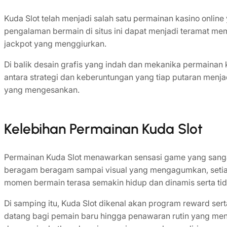
Kuda Slot telah menjadi salah satu permainan kasino online
pengalaman bermain di situs ini dapat menjadi teramat m
jackpot yang menggiurkan.
Di balik desain grafis yang indah dan mekanika permainan
antara strategi dan keberuntungan yang tiap putaran menj
yang mengesankan.
Kelebihan Permainan Kuda Slot
Permainan Kuda Slot menawarkan sensasi game yang sangat
beragam beragam sampai visual yang mengagumkan, setiap 
momen bermain terasa semakin hidup dan dinamis serta tid
Di samping itu, Kuda Slot dikenal akan program reward s
datang bagi pemain baru hingga penawaran rutin yang me