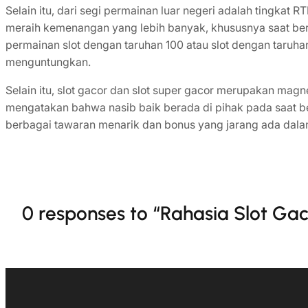
Selain itu, dari segi permainan luar negeri adalah tingka
meraih kemenangan yang lebih banyak, khususnya saat ber
permainan slot dengan taruhan 100 atau slot dengan taruh
menguntungkan.
Selain itu, slot gacor dan slot super gacor merupakan magn
mengatakan bahwa nasib baik berada di pihak pada saat be
berbagai tawaran menarik dan bonus yang jarang ada dal
0 responses to “Rahasia Slot Ga