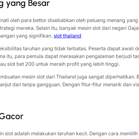
g yang Besar
inati oleh para bettor disebabkan oleh peluang menang yang
strategi mereka. Selain itu, banyak mesin slot dari negeri 
nangan yang signifikan.
slot thailand
leksibilitas taruhan yang tidak terbatas. Peserta dapat awali
 itu, para pemula dapat merasakan pengalaman berjudi tanpa
u slot bet 200 untuk meraih profit yang lebih tinggi.
mbuatan mesin slot dari Thailand juga sangat diperhatikan.
t dan tanpa gangguan. Dengan fitur-fitur menarik dan visual
t Gacor
n slot adalah melakukan taruhan kecil. Dengan cara memilih 