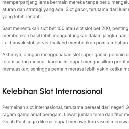
memperpanjang lama bermain mereka tanpa perlu mengelua
aturan dan strategi yang ada. Slot gacor, terutama dari lu
yang lebih rendah.
Saat menentukan slot bet 100 atau slot slot bet 200, pentin
memberikan hasil lebih menguntungkan dalam jangka panjan
itu, banyak slot server thailand memberikan poin tambahan
Akhirnya, dengan menggunakan slot super gacor, pemain 
tetapi sering muncul, karena ini dapat menghasilkan profit 
memuaskan, sehingga pemain merasa lebih yakin ketika menje
Kelebihan Slot Internasional
Permainan slot internasional, terutama berasal dari negeri
ragam game amat beragam. Lewat jumlah tema dan fitur me
Gajah Putih juga dikenal dapat menawarkan visual menaw