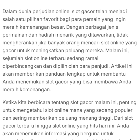
Dalam dunia perjudian online, slot gacor telah menjadi
salah satu pilihan favorit bagi para pemain yang ingin
meraih kemenangan besar. Dengan berbagai jenis
permainan dan hadiah menarik yang ditawarkan, tidak
mengherankan jika banyak orang mencari slot online yang
gacor untuk meningkatkan peluang mereka. Malam ini,
sejumlah slot online terbaru sedang ramai
diperbincangkan dan dipilih oleh para penjudi. Artikel ini
akan memberikan panduan lengkap untuk membantu
Anda menemukan slot gacor yang bisa membawa Anda
meraih kemenangan.
Ketika kita berbicara tentang slot gacor malam ini, penting
untuk mengetahui slot online mana yang sedang populer
dan sering memberikan peluang menang tinggi. Dari slot
gacor terbaru hingga slot online yang hits hari ini, Anda
akan menemukan informasi yang berguna untuk