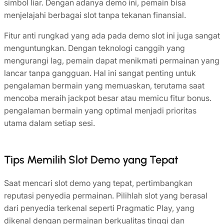
simbol liar. Dengan adanya demo ini, pemain bisa
menjelajahi berbagai slot tanpa tekanan finansial.
Fitur anti rungkad yang ada pada demo slot ini juga sangat
menguntungkan. Dengan teknologi canggih yang
mengurangi lag, pemain dapat menikmati permainan yang
lancar tanpa gangguan. Hal ini sangat penting untuk
pengalaman bermain yang memuaskan, terutama saat
mencoba meraih jackpot besar atau memicu fitur bonus.
pengalaman bermain yang optimal menjadi prioritas
utama dalam setiap sesi.
Tips Memilih Slot Demo yang Tepat
Saat mencari slot demo yang tepat, pertimbangkan
reputasi penyedia permainan. Pilihlah slot yang berasal
dari penyedia terkenal seperti Pragmatic Play, yang
dikenal dengan permainan berkualitas tinggi dan