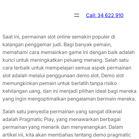
Skip
to
Call: 34 622 910
content
Saat ini, permainan slot online semakin populer di
kalangan penggemar judi. Bagi banyak pemain,
memahami cara memainkan game ini dengan baik adalah
kunci untuk meningkatkan peluang menang. Salah satu
cara terbaik untuk mempelajari semua aspek permainan
slot adalah melalui penggunaan demo slot. Demo slot
memungkinkan pemain untuk berlatih tanpa risiko
kehilangan uang, dan ini menjadi pilihan ideal bagi mereka
yang ingin mengoptimalkan pengalaman bermain mereka.
Salah satu penyedia permainan yang sangat dikenal
adalah Pragmatic Play, yang menawarkan berbagai
permainan yang menarik dan menyenangkan. Dalam
artikel ini, kita akan membahas tentang demo pragmatic