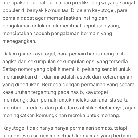
merupakan perihal permainan prediksi angka yang sangat
populer di banyak komunitas. Di dalam kayutogel, para
pemain dapat agar memanfaatkan insting dan
pengalaman untuk untuk membuat keputusan yang,
menciptakan sebuah pengalaman bermain yang
menegangkan.
Dalam game kayutogel, para pemain harus meng pilih
angka dari sekumpulan sekumpulan opsi yang tersedia.
Setiap nomor yang dipilih memiliki peluang sendiri untuk
menunjukkan diri, dan ini adalah aspek dari keterampilan
yang diperlukan. Berbeda dengan permainan yang secara
keseluruhan tergantung pada nasib, kayutogel
membangkitkan pemain untuk melakukan analisis serta
membuat prediksi dari pola dan statistik sebelumnya, agar
meningkatkan kemungkinan mereka untuk menang.
Kayutogel tidak hanya hanya permainan semata, tetapi
juga berevolusi menjadi sebuah komunitas yang berbagi