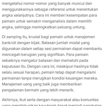
mengetahui nomor-nomor yang banyak muncul dan
menggunakannya sebagai referensi untuk menentukan
angka selanjutnya. Cara ini memberi kesempatan para
pemain untuk semakin menganalisis dalam memilih
angka, sehingga meningkatkan peluang untung.
Di samping itu, krusial bagi pemain untuk manajemen
bankroll dengan bijak. Batasan jumlah modal yang
digunakan dalam setiap sesi permainan dapat membantu
mencegah kerugian yang signifikan. Para pemain
sebaiknya mengatur batasan dan mematuhi pada
keputusan itu. Dengan cara ini, meskipun hasilnya tidak
selalu sesuai harapan, pemain tetap dapat mengalami
permainan tanpa merugikan kondisi keuangan mereka.
Manajemen uang yang baik juga memberikan
pengalaman bermain yang lebih menarik.
Akhirnya, ikut serta dengan masyarakat atau komunitas
yang mendiskusikan kayutogel dapat menjadi pangkalan