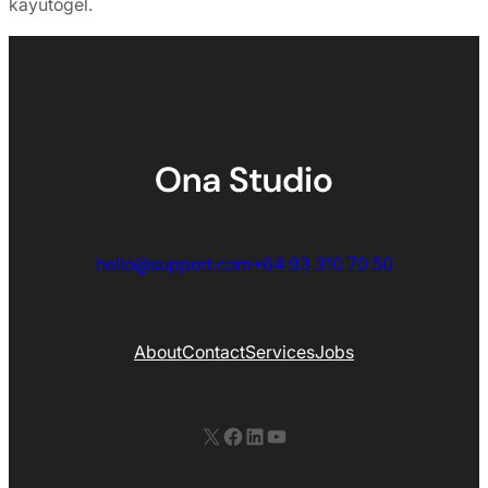
kayutogel.
hello@support.com
+64 93 310 70 50
About
Contact
Services
Jobs
X
Facebook
LinkedIn
YouTube