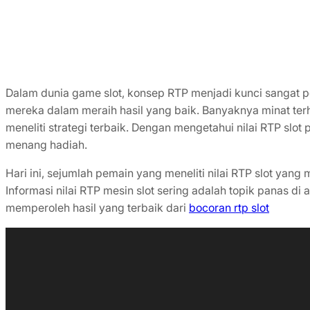
Skip
to
content
Dalam dunia game slot, konsep RTP menjadi kunci sangat 
mereka dalam meraih hasil yang baik. Banyaknya minat ter
meneliti strategi terbaik. Dengan mengetahui nilai RTP sl
menang hadiah.
Hari ini, sejumlah pemain yang meneliti nilai RTP slot ya
Informasi nilai RTP mesin slot sering adalah topik panas di
memperoleh hasil yang terbaik dari
bocoran rtp slot