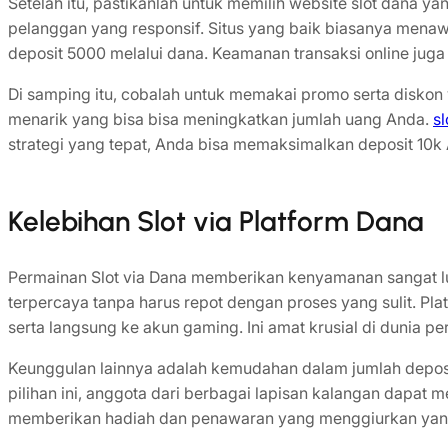
Setelah itu, pastikanlah untuk memilih website slot dana yan
pelanggan yang responsif. Situs yang baik biasanya mena
deposit 5000 melalui dana. Keamanan transaksi online ju
Di samping itu, cobalah untuk memakai promo serta diskon
menarik yang bisa bisa meningkatkan jumlah uang Anda.
s
strategi yang tepat, Anda bisa memaksimalkan deposit 1
Kelebihan Slot via Platform Dana
Permainan Slot via Dana memberikan kenyamanan sangat lu
terpercaya tanpa harus repot dengan proses yang sulit. Plat
serta langsung ke akun gaming. Ini amat krusial di dunia 
Keunggulan lainnya adalah kemudahan dalam jumlah deposit.
pilihan ini, anggota dari berbagai lapisan kalangan dapat 
memberikan hadiah dan penawaran yang menggiurkan ya