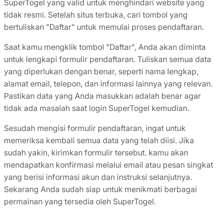
SuperTogel yang valid untuk menghindari website yang
tidak resmi. Setelah situs terbuka, cari tombol yang
bertuliskan "Daftar" untuk memulai proses pendaftaran.
Saat kamu mengklik tombol "Daftar", Anda akan diminta
untuk lengkapi formulir pendaftaran. Tuliskan semua data
yang diperlukan dengan benar, seperti nama lengkap,
alamat email, telepon, dan informasi lainnya yang relevan.
Pastikan data yang Anda masukkan adalah benar agar
tidak ada masalah saat login SuperTogel kemudian.
Sesudah mengisi formulir pendaftaran, ingat untuk
memeriksa kembali semua data yang telah diisi. Jika
sudah yakin, kirimkan formulir tersebut. kamu akan
mendapatkan konfirmasi melalui email atau pesan singkat
yang berisi informasi akun dan instruksi selanjutnya.
Sekarang Anda sudah siap untuk menikmati berbagai
permainan yang tersedia oleh SuperTogel.