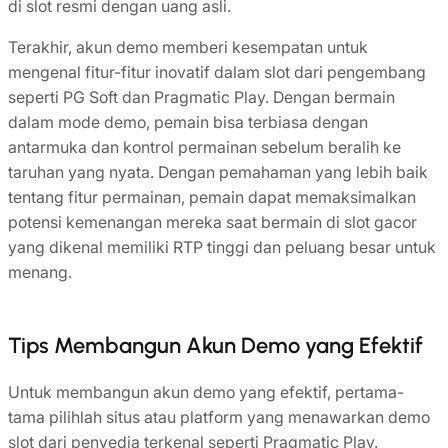
di slot resmi dengan uang asli.
Terakhir, akun demo memberi kesempatan untuk
mengenal fitur-fitur inovatif dalam slot dari pengembang
seperti PG Soft dan Pragmatic Play. Dengan bermain
dalam mode demo, pemain bisa terbiasa dengan
antarmuka dan kontrol permainan sebelum beralih ke
taruhan yang nyata. Dengan pemahaman yang lebih baik
tentang fitur permainan, pemain dapat memaksimalkan
potensi kemenangan mereka saat bermain di slot gacor
yang dikenal memiliki RTP tinggi dan peluang besar untuk
menang.
Tips Membangun Akun Demo yang Efektif
Untuk membangun akun demo yang efektif, pertama-
tama pilihlah situs atau platform yang menawarkan demo
slot dari penyedia terkenal seperti Pragmatic Play.