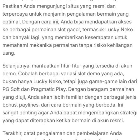
Pastikan Anda mengunjungi situs yang resmi dan
terpercaya untuk menjamin pengalaman bermain yang
optimal. Dengan cara ini, Anda bisa mendapatkan akses
ke berbagai permainan slot gacor, termasuk Lucky Neko
dan banyak lagi, yang memberikan kesempatan untuk
memahami mekanika permainan tanpa risiko kehilangan
uang.
Selanjutnya, manfaatkan fitur-fitur yang tersedia di akun
demo. Cobalah berbagai variasi slot demo yang ada,
bukan hanya Lucky Neko, tetapi juga game-game lain dari
PG Soft dan Pragmatic Play. Dengan beragam permainan
yang diuji, Anda akan lebih familiar dengan berbagai jenis
bonus, paylines, dan cara bermain yang berbeda. Ini
sangat penting agar Anda dapat mengembangkan strategi
yang dapat diterapkan ketika bermain di akun resmi.
Terakhir, catat pengalaman dan pembelajaran Anda