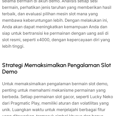
selama bermain di akun demo. Analisis setiap sesi
bermain, perhatikan jenis taruhan yang memberikan hasil
terbaik, dan evaluasi pilihan mesin slot mana yang
membawa keberuntungan lebih. Dengan melakukan ini,
Anda akan dapat meningkatkan kemampuan Anda dan
siap untuk bertransisi ke permainan dengan uang asli di
slot resmi, seperti x4000, dengan kepercayaan diri yang
lebih tinggi.
Strategi Memaksimalkan Pengalaman Slot
Demo
Untuk memaksimalkan pengalaman bermain slot demo,
penting untuk memahami mekanisme permainan yang
berbeda. Setiap permainan slot gacor, seperti Lucky Neko
dari Pragmatic Play, memiliki aturan dan volatilitas yang
unik. Luangkan waktu untuk menjelajahi berbagai fitur