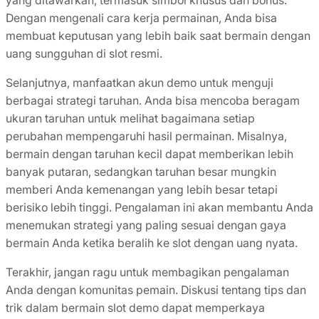
yang ditawarkan, termasuk simbol khusus dan bonus.
Dengan mengenali cara kerja permainan, Anda bisa
membuat keputusan yang lebih baik saat bermain dengan
uang sungguhan di slot resmi.
Selanjutnya, manfaatkan akun demo untuk menguji
berbagai strategi taruhan. Anda bisa mencoba beragam
ukuran taruhan untuk melihat bagaimana setiap
perubahan mempengaruhi hasil permainan. Misalnya,
bermain dengan taruhan kecil dapat memberikan lebih
banyak putaran, sedangkan taruhan besar mungkin
memberi Anda kemenangan yang lebih besar tetapi
berisiko lebih tinggi. Pengalaman ini akan membantu Anda
menemukan strategi yang paling sesuai dengan gaya
bermain Anda ketika beralih ke slot dengan uang nyata.
Terakhir, jangan ragu untuk membagikan pengalaman
Anda dengan komunitas pemain. Diskusi tentang tips dan
trik dalam bermain slot demo dapat memperkaya