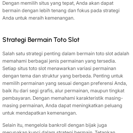
Dengan memilih situs yang tepat, Anda akan dapat
bermain dengan lebih tenang dan fokus pada strategi
Anda untuk meraih kemenangan.
Strategi Bermain Toto Slot
Salah satu strategi penting dalam bermain toto slot adalah
memahami berbagai jenis permainan yang tersedia.
Setiap situs toto slot menawarkan variasi permainan
dengan tema dan struktur yang berbeda. Penting untuk
memilih permainan yang sesuai dengan preferensi Anda,
baik itu dari segi grafis, alur permainan, maupun tingkat
pembayaran. Dengan memahami karakteristik masing-
masing permainan, Anda dapat meningkatkan peluang
untuk mendapatkan kemenangan.
Selain itu, mengelola bankroll dengan bijak juga
merupakan kunci dalam strategi bermain. Tetapkan