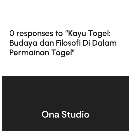
0 responses to “Kayu Togel:
Budaya dan Filosofi Di Dalam
Permainan Togel”