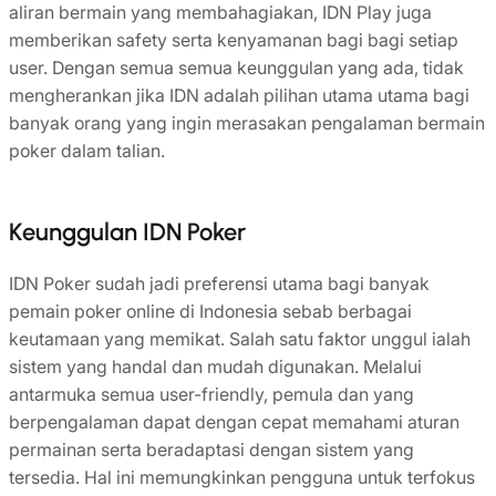
aliran bermain yang membahagiakan, IDN Play juga
memberikan safety serta kenyamanan bagi bagi setiap
user. Dengan semua semua keunggulan yang ada, tidak
mengherankan jika IDN adalah pilihan utama utama bagi
banyak orang yang ingin merasakan pengalaman bermain
poker dalam talian.
Keunggulan IDN Poker
IDN Poker sudah jadi preferensi utama bagi banyak
pemain poker online di Indonesia sebab berbagai
keutamaan yang memikat. Salah satu faktor unggul ialah
sistem yang handal dan mudah digunakan. Melalui
antarmuka semua user-friendly, pemula dan yang
berpengalaman dapat dengan cepat memahami aturan
permainan serta beradaptasi dengan sistem yang
tersedia. Hal ini memungkinkan pengguna untuk terfokus