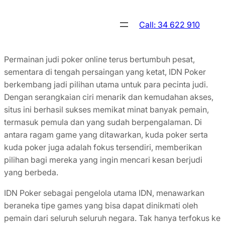
Skip
to
Call: 34 622 910
content
Permainan judi poker online terus bertumbuh pesat,
sementara di tengah persaingan yang ketat, IDN Poker
berkembang jadi pilihan utama untuk para pecinta judi.
Dengan serangkaian ciri menarik dan kemudahan akses,
situs ini berhasil sukses memikat minat banyak pemain,
termasuk pemula dan yang sudah berpengalaman. Di
antara ragam game yang ditawarkan, kuda poker serta
kuda poker juga adalah fokus tersendiri, memberikan
pilihan bagi mereka yang ingin mencari kesan berjudi
yang berbeda.
IDN Poker sebagai pengelola utama IDN, menawarkan
beraneka tipe games yang bisa dapat dinikmati oleh
pemain dari seluruh seluruh negara. Tak hanya terfokus ke