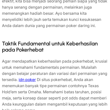
efektif, kita bisa menjadi seorang pemain siapa yang tidak
hanya senang dengan permainan, melainkan juga
memenangkan hadiah besar. Ayo bersama kita
menyelidiki lebih jauh serta temukan kunci kesuksesan
Anda dalam dunia yang permainan poker daring ini.
Taktik Fundamental untuk Keberhasilan
pada Pokerhebat
Agar mendapatkan keberhasilan pada pokerhebat, krusial
untuk memahami fundamentals permainan. Mulailah
dengan belajar peraturan dan variasi dari permainan yang
tersedia.
idn poker
Di situs pokerhebat, Anda akan
menemukan banyak tipe permainan contohnya Texas
Hold’em serta Omaha. Memahami batas taruhan, posisi
meja, serta konsep dasar seperti pot odds dapat memberi
Anda keunggulan dalam mengambil keputusan yang lebih