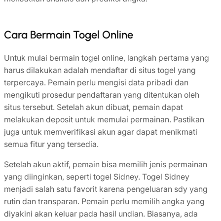
Cara Bermain Togel Online
Untuk mulai bermain togel online, langkah pertama yang
harus dilakukan adalah mendaftar di situs togel yang
terpercaya. Pemain perlu mengisi data pribadi dan
mengikuti prosedur pendaftaran yang ditentukan oleh
situs tersebut. Setelah akun dibuat, pemain dapat
melakukan deposit untuk memulai permainan. Pastikan
juga untuk memverifikasi akun agar dapat menikmati
semua fitur yang tersedia.
Setelah akun aktif, pemain bisa memilih jenis permainan
yang diinginkan, seperti togel Sidney. Togel Sidney
menjadi salah satu favorit karena pengeluaran sdy yang
rutin dan transparan. Pemain perlu memilih angka yang
diyakini akan keluar pada hasil undian. Biasanya, ada