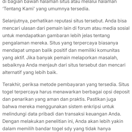
di bagian bawah halaman situs atau melalui halaman
‘Tentang Kami’ yang umumnya tersedia.
Selanjutnya, perhatikan reputasi situs tersebut. Anda bisa
mencari ulasan dari pemain lain di forum atau media sosial
untuk mendapatkan gambaran lebih jelas tentang
pengalaman mereka. Situs yang terpercaya biasanya
mendapat umpan balik positif dan memiliki komunitas
yang aktif. Jika banyak pemain melaporkan masalah,
sebaiknya Anda menjauh dari situs tersebut dan mencari
alternatif yang lebih baik.
Terakhir, periksa metode pembayaran yang tersedia. Situs
togel terpercaya harus menawarkan berbagai opsi deposit
dan penarikan yang aman dan praktis. Pastikan juga
bahwa mereka menggunakan sistem enkripsi untuk
melindungi data pribadi dan transaksi keuangan Anda.
Dengan melakukan penelitian ini, Anda akan lebih yakin
dalam memilih bandar togel sdy yang tidak hanya