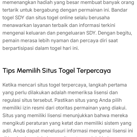
memenangkan hadiah yang besar membuat banyak orang
tertarik untuk bergabung dengan permainan ini. Bandar
togel SDY dan situs togel online selalu berusaha
menawarkan layanan terbaik dan informasi terkini
mengenai keluaran dan pengeluaran SDY. Dengan begitu,
pemain merasa lebih nyaman dan percaya diri saat
berpartisipasi dalam togel hari ini.
Tips Memilih Situs Togel Terpercaya
Ketika mencari situs togel terpercaya, langkah pertama
yang perlu dilakukan adalah memeriksa lisensi dan
regulasi situs tersebut. Pastikan situs yang Anda pilih
memiliki izin resmi dari otoritas permainan yang diakui.
Situs yang memiliki lisensi menunjukkan bahwa mereka
mengikuti peraturan yang ketat dan memiliki sistem yang
adil. Anda dapat menelusuri informasi mengenai lisensi ini