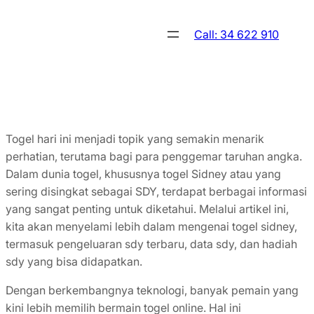
Skip
to
Call: 34 622 910
content
Togel hari ini menjadi topik yang semakin menarik
perhatian, terutama bagi para penggemar taruhan angka.
Dalam dunia togel, khususnya togel Sidney atau yang
sering disingkat sebagai SDY, terdapat berbagai informasi
yang sangat penting untuk diketahui. Melalui artikel ini,
kita akan menyelami lebih dalam mengenai togel sidney,
termasuk pengeluaran sdy terbaru, data sdy, dan hadiah
sdy yang bisa didapatkan.
Dengan berkembangnya teknologi, banyak pemain yang
kini lebih memilih bermain togel online. Hal ini