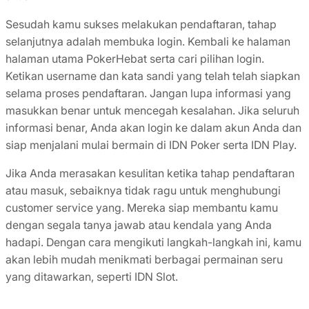
Sesudah kamu sukses melakukan pendaftaran, tahap
selanjutnya adalah membuka login. Kembali ke halaman
halaman utama PokerHebat serta cari pilihan login.
Ketikan username dan kata sandi yang telah telah siapkan
selama proses pendaftaran. Jangan lupa informasi yang
masukkan benar untuk mencegah kesalahan. Jika seluruh
informasi benar, Anda akan login ke dalam akun Anda dan
siap menjalani mulai bermain di IDN Poker serta IDN Play.
Jika Anda merasakan kesulitan ketika tahap pendaftaran
atau masuk, sebaiknya tidak ragu untuk menghubungi
customer service yang. Mereka siap membantu kamu
dengan segala tanya jawab atau kendala yang Anda
hadapi. Dengan cara mengikuti langkah-langkah ini, kamu
akan lebih mudah menikmati berbagai permainan seru
yang ditawarkan, seperti IDN Slot.