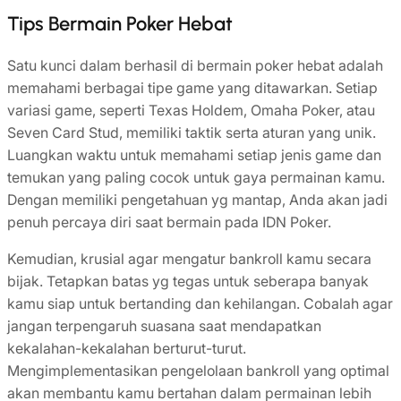
Tips Bermain Poker Hebat
Satu kunci dalam berhasil di bermain poker hebat adalah
memahami berbagai tipe game yang ditawarkan. Setiap
variasi game, seperti Texas Holdem, Omaha Poker, atau
Seven Card Stud, memiliki taktik serta aturan yang unik.
Luangkan waktu untuk memahami setiap jenis game dan
temukan yang paling cocok untuk gaya permainan kamu.
Dengan memiliki pengetahuan yg mantap, Anda akan jadi
penuh percaya diri saat bermain pada IDN Poker.
Kemudian, krusial agar mengatur bankroll kamu secara
bijak. Tetapkan batas yg tegas untuk seberapa banyak
kamu siap untuk bertanding dan kehilangan. Cobalah agar
jangan terpengaruh suasana saat mendapatkan
kekalahan-kekalahan berturut-turut.
Mengimplementasikan pengelolaan bankroll yang optimal
akan membantu kamu bertahan dalam permainan lebih