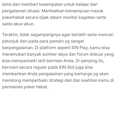
lama dan memberi kesempatan untuk belajar dari
pengalaman situasi. Manfaatkan kemampuan masuk
pokerhebat secara bijak dalam monitor kegiatan serta
saldo akun akun.
Terakhir, tidak segampangnya agar berlatih serta mencari
petunjuk dari pada para pemain yg sangat
berpengalaman. Di platform seperti IDN Play, kamu bisa
menemukan banyak sumber daya dan forum diskusi yang
bisa memperbaiki skill bermain Anda. Di samping itu,
bermain secara reguler pada IDN Slot juga bisa
memberikan Anda pengalaman yang berharga yg akan
menolong memperbaiki strategi dan dan keahlian kamu di
permainan poker hebat.