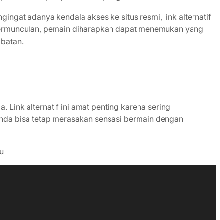
ngat adanya kendala akses ke situs resmi, link alternatif
g bermunculan, pemain diharapkan dapat menemukan yang
batan.
Link alternatif ini amat penting karena sering
Anda bisa tetap merasakan sensasi bermain dengan
tu