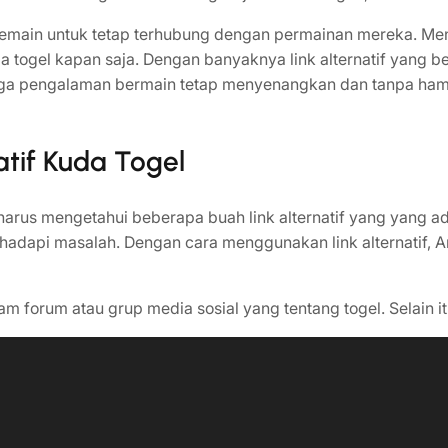
emain untuk tetap terhubung dengan permainan mereka. Mengi
a togel kapan saja. Dengan banyaknya link alternatif yan
jaga pengalaman bermain tetap menyenangkan dan tanpa ham
tif Kuda Togel
s mengetahui beberapa buah link alternatif yang yang ada. 
adapi masalah. Dengan cara menggunakan link alternatif, 
m forum atau grup media sosial yang tentang togel. Selain i