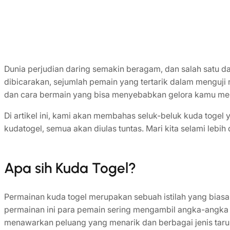
Skip
to
content
Dunia perjudian daring semakin beragam, dan salah satu d
dibicarakan, sejumlah pemain yang tertarik dalam menguji
dan cara bermain yang bisa menyebabkan gelora kamu me
Di artikel ini, kami akan membahas seluk-beluk kuda togel
kudatogel, semua akan diulas tuntas. Mari kita selami leb
Apa sih Kuda Togel?
Permainan kuda togel merupakan sebuah istilah yang biasa
permainan ini para pemain sering mengambil angka-angka b
menawarkan peluang yang menarik dan berbagai jenis taruh