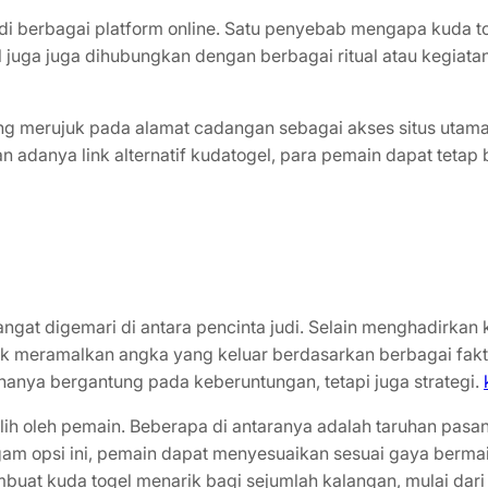
ai di berbagai platform online. Satu penyebab mengapa kuda 
el juga juga dihubungkan dengan berbagai ritual atau kegia
l" yang merujuk pada alamat cadangan sebagai akses situs ut
n adanya link alternatif kudatogel, para pemain dapat tetap 
gat digemari di antara pencinta judi. Selain menghadirkan 
k meramalkan angka yang keluar berdasarkan berbagai faktor
hanya bergantung pada keberuntungan, tetapi juga strategi.
lih oleh pemain. Beberapa di antaranya adalah taruhan pasan
 opsi ini, pemain dapat menyesuaikan sesuai gaya bermai
embuat kuda togel menarik bagi sejumlah kalangan, mulai d