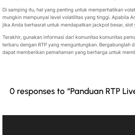
Di samping itu, hal yang penting untuk memperhatikan volat
mungkin mempunyai level volatilitas yang tinggi. Apabila An
jika Anda berhasrat untuk mendapatkan jackpot besar, slot y
Terakhir, gunakan informasi dari komunitas komunitas pema
terbaru dengan RTP yang menguntungkan. Bergabunglah de
dapat memberikan pemahaman yang berharga untuk membu
0 responses to “Panduan RTP Liv