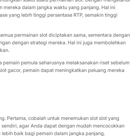
n mereka dalam jangka waktu yang panjang. Hal ini
e yang lebih tinggi persentase RTP, semakin tinggi
 semua permainan slot diciptakan sama, sementara dengan
ngan dengan strategi mereka. Hal ini juga membolehkan
kan.
ara pemain pemula seharusnya melaksanakan riset sebelum
 slot gacor, pemain dapat meningkatkan peluang mereka
g. Pertama, cobalah untuk menemukan slot slot yang
a sendiri, agar Anda dapat dengan mudah mencocokkan
g lebih baik bagi pemain dalam jangka panjang.