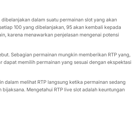
dibelanjakan dalam suatu permainan slot yang akan
 setiap 100 yang dibelanjakan, 95 akan kembali kepada
main, karena menawarkan penjelasan mengenai potensi
sebut. Sebagian permainan mungkin memberikan RTP yang,
gar dapat memilih permainan yang sesuai dengan ekspektasi
ain dalam melihat RTP langsung ketika permainan sedang
 bijaksana. Mengetahui RTP live slot adalah keuntungan