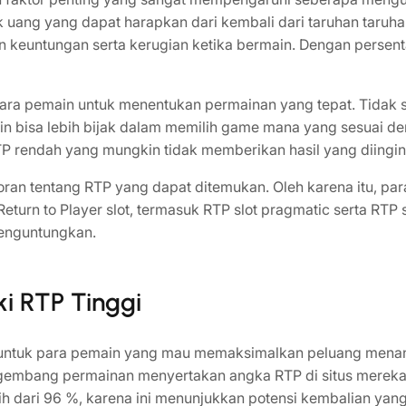
uang yang dapat harapkan dari kembali dari taruhan taruha
keuntungan serta kerugian ketika bermain. Dengan persentas
 para pemain untuk menentukan permainan yang tepat. Tidak
n bisa lebih bijak dalam memilih game mana yang sesuai de
P rendah yang mungkin tidak memberikan hasil yang diingin
coran tentang RTP yang dapat ditemukan. Oleh karena itu, p
urn to Player slot, termasuk RTP slot pragmatic serta RTP
menguntungkan.
i RTP Tinggi
l untuk para pemain yang mau memaksimalkan peluang menan
engembang permainan menyertakan angka RTP di situs merek
bih dari 96 %, karena ini menunjukkan potensi kembalian yan