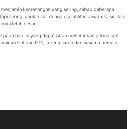
elalu menjamin kemenangan yang sering, sebab beberapa
ering, carilah slot dengan volatilitas bawah. Di sisi lain,
konya lebih besar.
 hot pada hari ini yang dapat Anda menemukan permainan
ainan slot dan RTP, karena saran dari sesama pemain