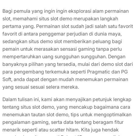
Bagi pemula yang ingin ingin eksplorasi alam permainan
slot, memahami situs slot demo merupakan langkah
pertama yang. Permainan slot sudah jadi salah satu favorit
favorit di antara penggemar perjudian di dunia maya,
sedangkan situs demo slot memberikan peluang bagi
pemain untuk merasakan sensasi gaming tanpa perlu
mempertaruhkan uang sungguhan sungguhan. Dengan
banyaknya pilihan yang tersedia, mulai dari demo slot dari
para pengembang terkemuka seperti Pragmatic dan PG
Soft, anda dapat dengan mudah menemukan permainan
yang sesuai sesuai selera mereka.
Dalam tulisan ini, kami akan menyajikan petunjuk lengkap
tentang situs slot demo, yang mencakup bagaimana cara
menemukan tautan slot demo, tips untuk mengoptimalkan
pengalaman gaming, serta data tentang beragam fitur
menarik seperti atau scatter hitam. Kita juga hendak