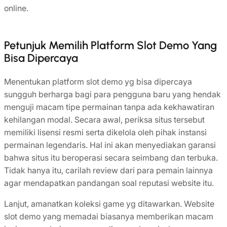
online.
Petunjuk Memilih Platform Slot Demo Yang
Bisa Dipercaya
Menentukan platform slot demo yg bisa dipercaya
sungguh berharga bagi para pengguna baru yang hendak
menguji macam tipe permainan tanpa ada kekhawatiran
kehilangan modal. Secara awal, periksa situs tersebut
memiliki lisensi resmi serta dikelola oleh pihak instansi
permainan legendaris. Hal ini akan menyediakan garansi
bahwa situs itu beroperasi secara seimbang dan terbuka.
Tidak hanya itu, carilah review dari para pemain lainnya
agar mendapatkan pandangan soal reputasi website itu.
Lanjut, amanatkan koleksi game yg ditawarkan. Website
slot demo yang memadai biasanya memberikan macam