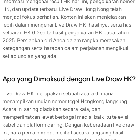
informasi mengenai result HK hari ini, pengeluaran nomor
HK, dan update terbaru, Live Draw Hong Kong telah
menjadi fokus perhatian. Konten ini akan menjelaskan
lebih dalam mengenai Live Draw HK, hasilnya, serta hasil
keluaran HK 6D serta hasil pengeluaran HK pada tahun
2025. Persiapkan diri Anda dalam rangka merasakan
ketegangan serta harapan dalam perjalanan mengikuti
setiap undian yang ada.
Apa yang Dimaksud dengan Live Draw HK?
Live Draw HK merupakan sebuah acara di mana
menampilkan undian nomor togel Hongkong langsung.
Acara ini sering diadakan secara kala, dan
memperlihatkan lewat berbagai media, baik itu televisi
kabel dan platform daring. Dengan keberadaan live draw
ini, para pemain dapat melihat secara langsung hasil