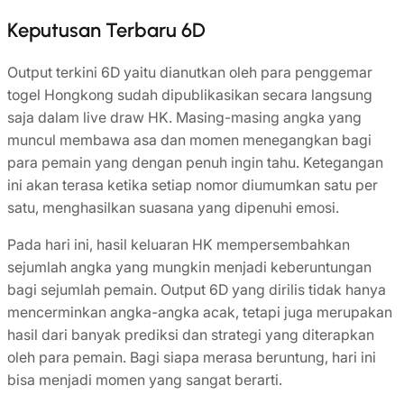
Keputusan Terbaru 6D
Output terkini 6D yaitu dianutkan oleh para penggemar
togel Hongkong sudah dipublikasikan secara langsung
saja dalam live draw HK. Masing-masing angka yang
muncul membawa asa dan momen menegangkan bagi
para pemain yang dengan penuh ingin tahu. Ketegangan
ini akan terasa ketika setiap nomor diumumkan satu per
satu, menghasilkan suasana yang dipenuhi emosi.
Pada hari ini, hasil keluaran HK mempersembahkan
sejumlah angka yang mungkin menjadi keberuntungan
bagi sejumlah pemain. Output 6D yang dirilis tidak hanya
mencerminkan angka-angka acak, tetapi juga merupakan
hasil dari banyak prediksi dan strategi yang diterapkan
oleh para pemain. Bagi siapa merasa beruntung, hari ini
bisa menjadi momen yang sangat berarti.