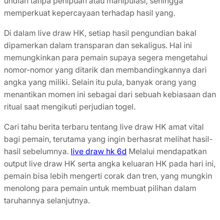
undian tanpa penipuan atau manipulasi, sehingga
memperkuat kepercayaan terhadap hasil yang.
Di dalam live draw HK, setiap hasil pengundian bakal
dipamerkan dalam transparan dan sekaligus. Hal ini
memungkinkan para pemain supaya segera mengetahui
nomor-nomor yang ditarik dan membandingkannya dari
angka yang miliki. Selain itu pula, banyak orang yang
menantikan momen ini sebagai dari sebuah kebiasaan dan
ritual saat mengikuti perjudian togel.
Cari tahu berita terbaru tentang live draw HK amat vital
bagi pemain, terutama yang ingin berhasrat melihat hasil-
hasil sebelumnya.
live draw hk 6d
Melalui mendapatkan
output live draw HK serta angka keluaran HK pada hari ini,
pemain bisa lebih mengerti corak dan tren, yang mungkin
menolong para pemain untuk membuat pilihan dalam
taruhannya selanjutnya.