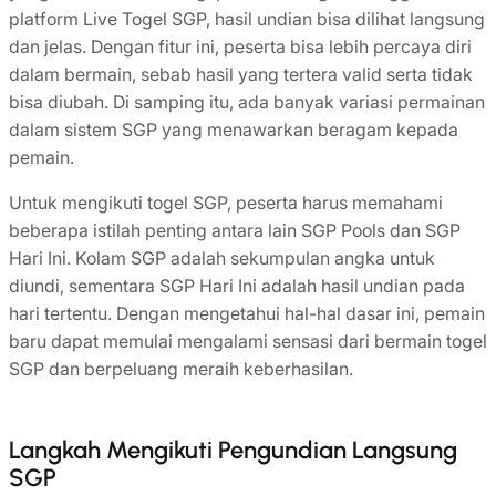
platform Live Togel SGP, hasil undian bisa dilihat langsung
dan jelas. Dengan fitur ini, peserta bisa lebih percaya diri
dalam bermain, sebab hasil yang tertera valid serta tidak
bisa diubah. Di samping itu, ada banyak variasi permainan
dalam sistem SGP yang menawarkan beragam kepada
pemain.
Untuk mengikuti togel SGP, peserta harus memahami
beberapa istilah penting antara lain SGP Pools dan SGP
Hari Ini. Kolam SGP adalah sekumpulan angka untuk
diundi, sementara SGP Hari Ini adalah hasil undian pada
hari tertentu. Dengan mengetahui hal-hal dasar ini, pemain
baru dapat memulai mengalami sensasi dari bermain togel
SGP dan berpeluang meraih keberhasilan.
Langkah Mengikuti Pengundian Langsung
SGP