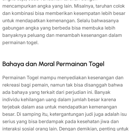
mencampurkan angka yang lain. Misalnya, taruhan colok
dan kombinasi bisa memberikan kesempatan lebih besar
untuk mendapatkan kemenangan. Selalu bahwasanya
gabungan angka yang berbeda bisa membuka lebih
banyaknya peluang dan menambah kesenangan dalam
permainan togel.
Bahaya dan Moral Permainan Togel
Permainan Togel mampu menyediakan kesenangan dan
rekreasi bagi pemain, namun tak bisa disanggah bahwa
ada bahaya yang terkait dari perjudian ini. Banyak
individu kehilangan uang dalam jumlah besar karena
terjebak dalam asa untuk mendapatkan kemenangan
besar. Di samping itu, ketergantungan judi juga adalah isu
serius yang bisa berdampak pada kesehatan jiwa dan
interaksi sosial orang lain. Dengan demikian, penting untuk