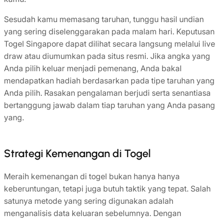
Sesudah kamu memasang taruhan, tunggu hasil undian
yang sering diselenggarakan pada malam hari. Keputusan
Togel Singapore dapat dilihat secara langsung melalui live
draw atau diumumkan pada situs resmi. Jika angka yang
Anda pilih keluar menjadi pemenang, Anda bakal
mendapatkan hadiah berdasarkan pada tipe taruhan yang
Anda pilih. Rasakan pengalaman berjudi serta senantiasa
bertanggung jawab dalam tiap taruhan yang Anda pasang
yang.
Strategi Kemenangan di Togel
Meraih kemenangan di togel bukan hanya hanya
keberuntungan, tetapi juga butuh taktik yang tepat. Salah
satunya metode yang sering digunakan adalah
menganalisis data keluaran sebelumnya. Dengan