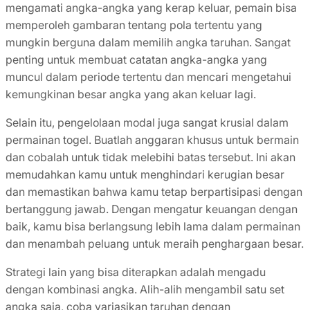
mengamati angka-angka yang kerap keluar, pemain bisa
memperoleh gambaran tentang pola tertentu yang
mungkin berguna dalam memilih angka taruhan. Sangat
penting untuk membuat catatan angka-angka yang
muncul dalam periode tertentu dan mencari mengetahui
kemungkinan besar angka yang akan keluar lagi.
Selain itu, pengelolaan modal juga sangat krusial dalam
permainan togel. Buatlah anggaran khusus untuk bermain
dan cobalah untuk tidak melebihi batas tersebut. Ini akan
memudahkan kamu untuk menghindari kerugian besar
dan memastikan bahwa kamu tetap berpartisipasi dengan
bertanggung jawab. Dengan mengatur keuangan dengan
baik, kamu bisa berlangsung lebih lama dalam permainan
dan menambah peluang untuk meraih penghargaan besar.
Strategi lain yang bisa diterapkan adalah mengadu
dengan kombinasi angka. Alih-alih mengambil satu set
angka saja, coba variasikan taruhan dengan