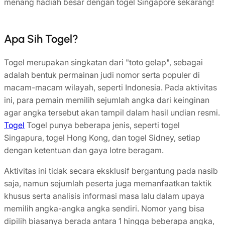
menang hadiah besar dengan togel Singapore sekarang!
Apa Sih Togel?
Togel merupakan singkatan dari "toto gelap", sebagai
adalah bentuk permainan judi nomor serta populer di
macam-macam wilayah, seperti Indonesia. Pada aktivitas
ini, para pemain memilih sejumlah angka dari keinginan
agar angka tersebut akan tampil dalam hasil undian resmi.
Togel
Togel punya beberapa jenis, seperti togel
Singapura, togel Hong Kong, dan togel Sidney, setiap
dengan ketentuan dan gaya lotre beragam.
Aktivitas ini tidak secara eksklusif bergantung pada nasib
saja, namun sejumlah peserta juga memanfaatkan taktik
khusus serta analisis informasi masa lalu dalam upaya
memilih angka-angka angka sendiri. Nomor yang bisa
dipilih biasanya berada antara 1 hingga beberapa angka,