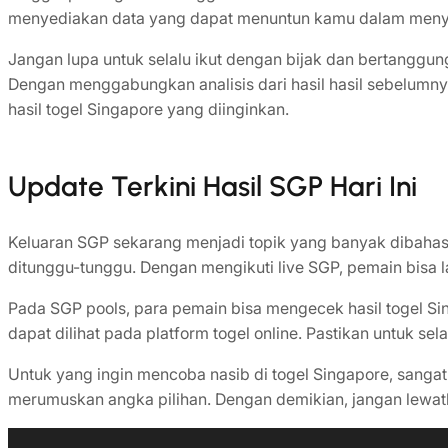
menyediakan data yang dapat menuntun kamu dalam menyu
Jangan lupa untuk selalu ikut dengan bijak dan bertanggun
Dengan menggabungkan analisis dari hasil hasil sebelumn
hasil togel Singapore yang diinginkan.
Update Terkini Hasil SGP Hari Ini
Keluaran SGP sekarang menjadi topik yang banyak dibahas
ditunggu-tunggu. Dengan mengikuti live SGP, pemain bisa 
Pada SGP pools, para pemain bisa mengecek hasil togel S
dapat dilihat pada platform togel online. Pastikan untuk se
Untuk yang ingin mencoba nasib di togel Singapore, sangat 
merumuskan angka pilihan. Dengan demikian, jangan lewat