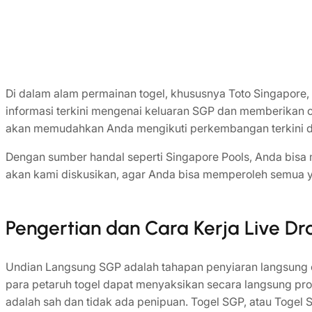
Skip
to
content
Di dalam alam permainan togel, khususnya Toto Singapore
informasi terkini mengenai keluaran SGP dan memberikan 
akan memudahkan Anda mengikuti perkembangan terkini dar
Dengan sumber handal seperti Singapore Pools, Anda bisa me
akan kami diskusikan, agar Anda bisa memperoleh semua yang 
Pengertian dan Cara Kerja Live D
Undian Langsung SGP adalah tahapan penyiaran langsung ou
para petaruh togel dapat menyaksikan secara langsung pr
adalah sah dan tidak ada penipuan. Togel SGP, atau Togel 