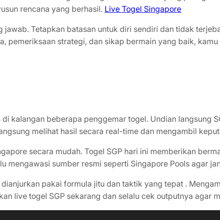
sun rencana yang berhasil.
Live Togel Singapore
g jawab. Tetapkan batasan untuk diri sendiri dan tidak terj
ya, pemeriksaan strategi, dan sikap bermain yang baik, k
 di kalangan beberapa penggemar togel. Undian langsung S
langsung melihat hasil secara real-time dan mengambil kepu
ingapore secara mudah. Togel SGP hari ini memberikan berm
lalu mengawasi sumber resmi seperti Singapore Pools agar jan
dianjurkan pakai formula jitu dan taktik yang tepat . Menga
kan live togel SGP sekarang dan selalu cek outputnya agar