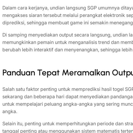
Dalam cara kerjanya, undian langsung SGP umumnya ditayang
mengakses siaran tersebut melalui perangkat elektronik se
diprediksi, sehingga membuat game ini semakin menegang
Di samping menyediakan output secara langsung, undian la
memungkinkan pemain untuk menganalisis trend dan membu
berubah lebih interaktif dan menyenangkan, sehingga lebih
Panduan Tepat Meramalkan Outpu
Salah satu faktor penting untuk memprediksi hasil togel SG
sekarang dan beberapa hari dapat menyediakan pandangan 
untuk mempelajari peluang angka-angka yang sering muncu
angka.
Selain itu, penting untuk memperhitungkan periode dan str
tanggal penting atau menggunakan sistem matematis tertent