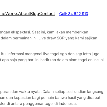
me
Works
About
Blog
Contact
Call: 34 622 910
ngan ekspektasi. Saat ini, kami akan memberikan
dalam permainan ini. Live draw SGP yang kami sajikan
u, informasi mengenai live togel sgp dan sgp lotto juga
pa saja yang hari ini hadirkan dalam alam togel online ini.
paran dan waktu nyata. Dalam setiap sesi undian langsung,
aan dan kepastian bagi pemain bahwa hasil yang didapat
er di antara penggemar togel di Indonesia.