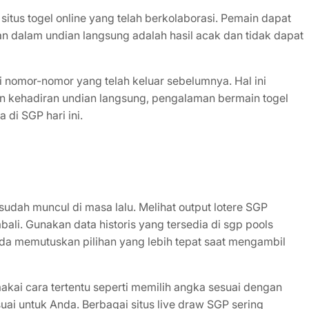
tus togel online yang telah berkolaborasi. Pemain dapat
an dalam undian langsung adalah hasil acak dan tidak dapat
 nomor-nomor yang telah keluar sebelumnya. Hal ini
n kehadiran undian langsung, pengalaman bermain togel
di SGP hari ini.
sudah muncul di masa lalu. Melihat output lotere SGP
. Gunakan data historis yang tersedia di sgp pools
da memutuskan pilihan yang lebih tepat saat mengambil
akai cara tertentu seperti memilih angka sesuai dengan
uai untuk Anda. Berbagai situs live draw SGP sering