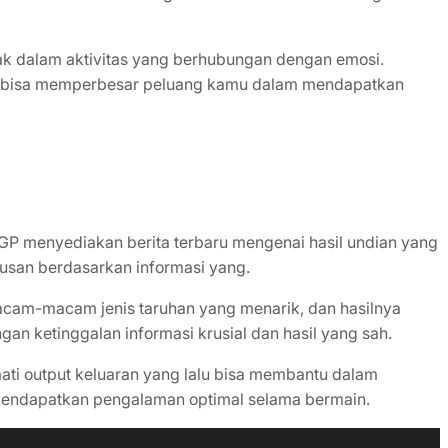
ebak dalam aktivitas yang berhubungan dengan emosi.
amu bisa memperbesar peluang kamu dalam mendapatkan
GP menyediakan berita terbaru mengenai hasil undian yang
tusan berdasarkan informasi yang.
acam-macam jenis taruhan yang menarik, dan hasilnya
gan ketinggalan informasi krusial dan hasil yang sah.
mati output keluaran yang lalu bisa membantu dalam
 mendapatkan pengalaman optimal selama bermain.