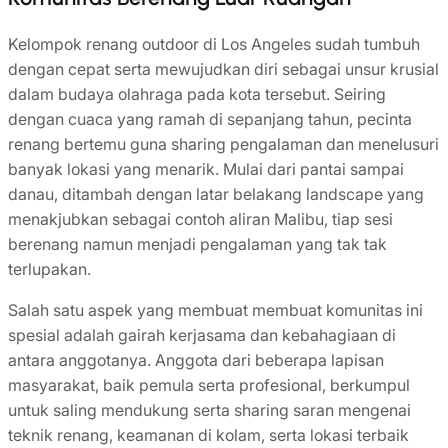
Kelompok renang outdoor di Los Angeles sudah tumbuh
dengan cepat serta mewujudkan diri sebagai unsur krusial
dalam budaya olahraga pada kota tersebut. Seiring
dengan cuaca yang ramah di sepanjang tahun, pecinta
renang bertemu guna sharing pengalaman dan menelusuri
banyak lokasi yang menarik. Mulai dari pantai sampai
danau, ditambah dengan latar belakang landscape yang
menakjubkan sebagai contoh aliran Malibu, tiap sesi
berenang namun menjadi pengalaman yang tak tak
terlupakan.
Salah satu aspek yang membuat membuat komunitas ini
spesial adalah gairah kerjasama dan kebahagiaan di
antara anggotanya. Anggota dari beberapa lapisan
masyarakat, baik pemula serta profesional, berkumpul
untuk saling mendukung serta sharing saran mengenai
teknik renang, keamanan di kolam, serta lokasi terbaik