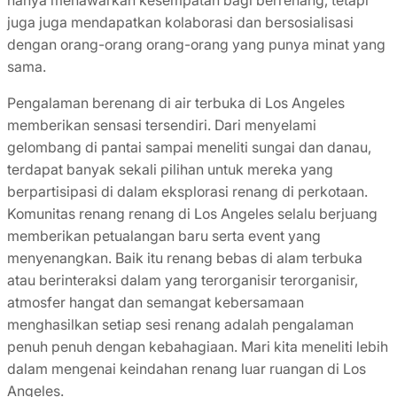
hanya menawarkan kesempatan bagi berrenang, tetapi
juga juga mendapatkan kolaborasi dan bersosialisasi
dengan orang-orang orang-orang yang punya minat yang
sama.
Pengalaman berenang di air terbuka di Los Angeles
memberikan sensasi tersendiri. Dari menyelami
gelombang di pantai sampai meneliti sungai dan danau,
terdapat banyak sekali pilihan untuk mereka yang
berpartisipasi di dalam eksplorasi renang di perkotaan.
Komunitas renang renang di Los Angeles selalu berjuang
memberikan petualangan baru serta event yang
menyenangkan. Baik itu renang bebas di alam terbuka
atau berinteraksi dalam yang terorganisir terorganisir,
atmosfer hangat dan semangat kebersamaan
menghasilkan setiap sesi renang adalah pengalaman
penuh penuh dengan kebahagiaan. Mari kita meneliti lebih
dalam mengenai keindahan renang luar ruangan di Los
Angeles.