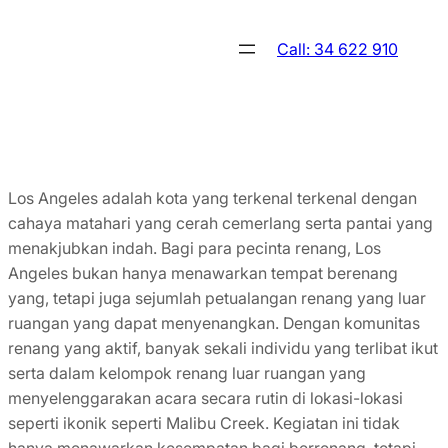
Skip
to
Call: 34 622 910
content
Los Angeles adalah kota yang terkenal terkenal dengan
cahaya matahari yang cerah cemerlang serta pantai yang
menakjubkan indah. Bagi para pecinta renang, Los
Angeles bukan hanya menawarkan tempat berenang
yang, tetapi juga sejumlah petualangan renang yang luar
ruangan yang dapat menyenangkan. Dengan komunitas
renang yang aktif, banyak sekali individu yang terlibat ikut
serta dalam kelompok renang luar ruangan yang
menyelenggarakan acara secara rutin di lokasi-lokasi
seperti ikonik seperti Malibu Creek. Kegiatan ini tidak