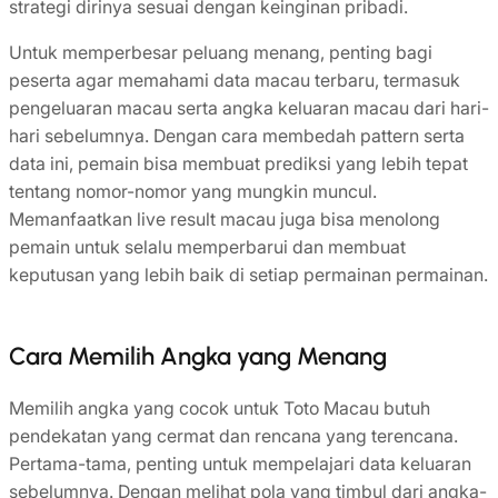
strategi dirinya sesuai dengan keinginan pribadi.
Untuk memperbesar peluang menang, penting bagi
peserta agar memahami data macau terbaru, termasuk
pengeluaran macau serta angka keluaran macau dari hari-
hari sebelumnya. Dengan cara membedah pattern serta
data ini, pemain bisa membuat prediksi yang lebih tepat
tentang nomor-nomor yang mungkin muncul.
Memanfaatkan live result macau juga bisa menolong
pemain untuk selalu memperbarui dan membuat
keputusan yang lebih baik di setiap permainan permainan.
Cara Memilih Angka yang Menang
Memilih angka yang cocok untuk Toto Macau butuh
pendekatan yang cermat dan rencana yang terencana.
Pertama-tama, penting untuk mempelajari data keluaran
sebelumnya. Dengan melihat pola yang timbul dari angka-