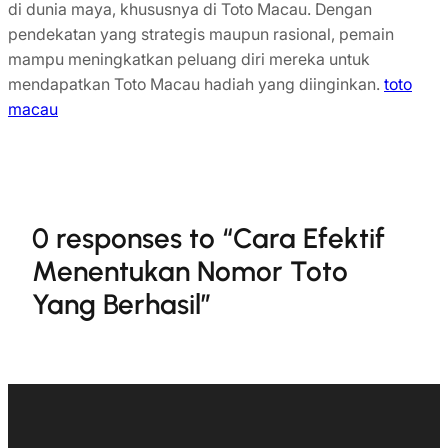
di dunia maya, khususnya di Toto Macau. Dengan
pendekatan yang strategis maupun rasional, pemain
mampu meningkatkan peluang diri mereka untuk
mendapatkan Toto Macau hadiah yang diinginkan.
toto
macau
0 responses to “Cara Efektif
Menentukan Nomor Toto
Yang Berhasil”