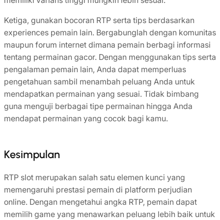
memiliki varians tinggi mungkin lebih sesuai.
Ketiga, gunakan bocoran RTP serta tips berdasarkan
experiences pemain lain. Bergabunglah dengan komunitas
maupun forum internet dimana pemain berbagi informasi
tentang permainan gacor. Dengan menggunakan tips serta
pengalaman pemain lain, Anda dapat memperluas
pengetahuan sambil menambah peluang Anda untuk
mendapatkan permainan yang sesuai. Tidak bimbang
guna menguji berbagai tipe permainan hingga Anda
mendapat permainan yang cocok bagi kamu.
Kesimpulan
RTP slot merupakan salah satu elemen kunci yang
memengaruhi prestasi pemain di platform perjudian
online. Dengan mengetahui angka RTP, pemain dapat
memilih game yang menawarkan peluang lebih baik untuk