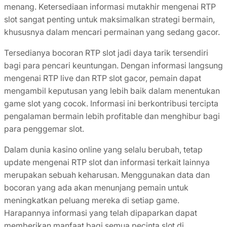
menang. Ketersediaan informasi mutakhir mengenai RTP
slot sangat penting untuk maksimalkan strategi bermain,
khususnya dalam mencari permainan yang sedang gacor.
Tersedianya bocoran RTP slot jadi daya tarik tersendiri
bagi para pencari keuntungan. Dengan informasi langsung
mengenai RTP live dan RTP slot gacor, pemain dapat
mengambil keputusan yang lebih baik dalam menentukan
game slot yang cocok. Informasi ini berkontribusi tercipta
pengalaman bermain lebih profitable dan menghibur bagi
para penggemar slot.
Dalam dunia kasino online yang selalu berubah, tetap
update mengenai RTP slot dan informasi terkait lainnya
merupakan sebuah keharusan. Menggunakan data dan
bocoran yang ada akan menunjang pemain untuk
meningkatkan peluang mereka di setiap game.
Harapannya informasi yang telah dipaparkan dapat
memberikan manfaat bagi semua pecinta slot di