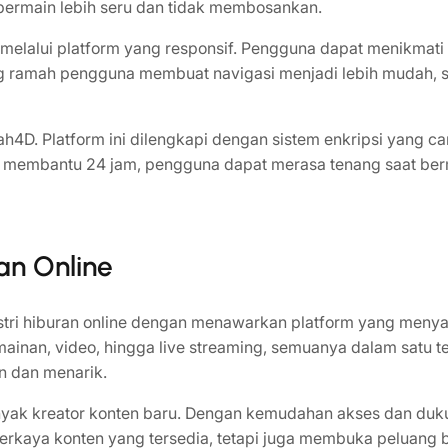
bermain lebih seru dan tidak membosankan.
elalui platform yang responsif. Pengguna dapat menikmati 
ng ramah pengguna membuat navigasi menjadi lebih mudah
. Platform ini dilengkapi dengan sistem enkripsi yang cang
membantu 24 jam, pengguna dapat merasa tenang saat berma
an Online
ri hiburan online dengan menawarkan platform yang menyaji
rmainan, video, hingga live streaming, semuanya dalam satu 
 dan menarik.
nyak kreator konten baru. Dengan kemudahan akses dan duku
erkaya konten yang tersedia, tetapi juga membuka peluang 