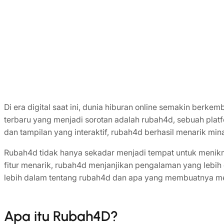
Skip
to
content
Di era digital saat ini, dunia hiburan online semakin ber
terbaru yang menjadi sorotan adalah rubah4d, sebuah pl
dan tampilan yang interaktif, rubah4d berhasil menarik min
Rubah4d tidak hanya sekadar menjadi tempat untuk menikm
fitur menarik, rubah4d menjanjikan pengalaman yang lebih da
lebih dalam tentang rubah4d dan apa yang membuatnya menj
Apa itu Rubah4D?