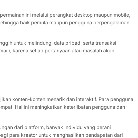
permainan ini melalui perangkat desktop maupun mobile,
, sehingga baik pemula maupun pengguna berpengalaman
gih untuk melindungi data pribadi serta transaksi
in, karena setiap pertanyaan atau masalah akan
kan konten-konten menarik dan interaktif. Para pengguna
tempat. Hal ini meningkatkan keterlibatan pengguna dan
ngan dari platform, banyak individu yang berani
bagi para kreator untuk menghasilkan pendapatan dari