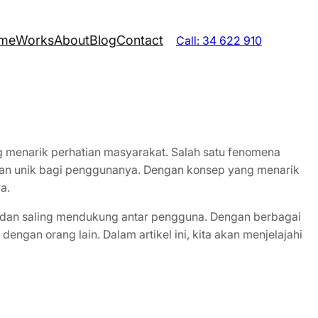
me
Works
About
Blog
Contact
Call: 34 622 910
ng menarik perhatian masyarakat. Salah satu fenomena
dan unik bagi penggunanya. Dengan konsep yang menarik
a.
 dan saling mendukung antar pengguna. Dengan berbagai
engan orang lain. Dalam artikel ini, kita akan menjelajahi