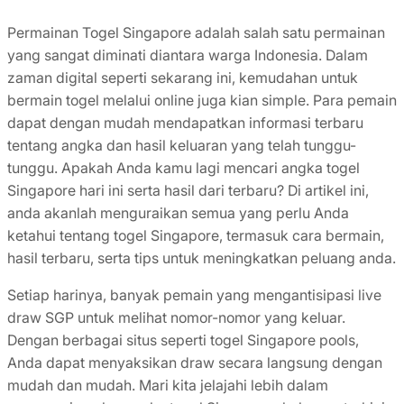
Permainan Togel Singapore adalah salah satu permainan
yang sangat diminati diantara warga Indonesia. Dalam
zaman digital seperti sekarang ini, kemudahan untuk
bermain togel melalui online juga kian simple. Para pemain
dapat dengan mudah mendapatkan informasi terbaru
tentang angka dan hasil keluaran yang telah tunggu-
tunggu. Apakah Anda kamu lagi mencari angka togel
Singapore hari ini serta hasil dari terbaru? Di artikel ini,
anda akanlah menguraikan semua yang perlu Anda
ketahui tentang togel Singapore, termasuk cara bermain,
hasil terbaru, serta tips untuk meningkatkan peluang anda.
Setiap harinya, banyak pemain yang mengantisipasi live
draw SGP untuk melihat nomor-nomor yang keluar.
Dengan berbagai situs seperti togel Singapore pools,
Anda dapat menyaksikan draw secara langsung dengan
mudah dan mudah. Mari kita jelajahi lebih dalam