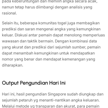
pada keberuntungan dan memilih angka secara acak,
namun tetap harus diimbangi dengan analisis yang
rasional.
Selain itu, beberapa komunitas togel juga membagikan
prediksi dan saran mengenai angka yang kemungkinan
keluar. Diskusi antar pemain dapat menolong memperluas
wawasan dan taktik bermain. Dengan kombinasi data
yang akurat dan prediksi dari sejumlah sumber, pemain
dapat menambah kemungkinan untuk mendapatkan
nomor yang benar dan mendapat kemenangan yang
diharapkan.
Output Pengundian Hari Ini
Hari ini, hasil pengundian Singapore sudah diungkap dan
sejumlah petaruh yg menanti-nantikan angka keluaran.
Melalui metode yg transparan dan akurat, para pemain