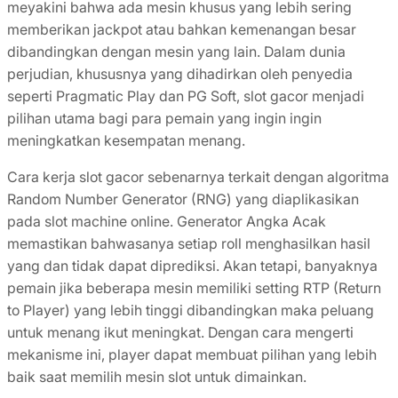
meyakini bahwa ada mesin khusus yang lebih sering
memberikan jackpot atau bahkan kemenangan besar
dibandingkan dengan mesin yang lain. Dalam dunia
perjudian, khususnya yang dihadirkan oleh penyedia
seperti Pragmatic Play dan PG Soft, slot gacor menjadi
pilihan utama bagi para pemain yang ingin ingin
meningkatkan kesempatan menang.
Cara kerja slot gacor sebenarnya terkait dengan algoritma
Random Number Generator (RNG) yang diaplikasikan
pada slot machine online. Generator Angka Acak
memastikan bahwasanya setiap roll menghasilkan hasil
yang dan tidak dapat diprediksi. Akan tetapi, banyaknya
pemain jika beberapa mesin memiliki setting RTP (Return
to Player) yang lebih tinggi dibandingkan maka peluang
untuk menang ikut meningkat. Dengan cara mengerti
mekanisme ini, player dapat membuat pilihan yang lebih
baik saat memilih mesin slot untuk dimainkan.