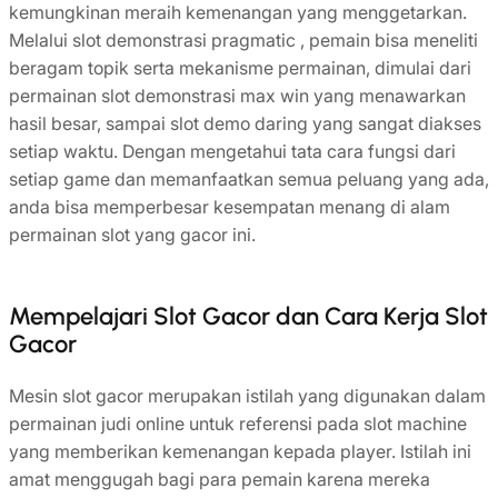
kemungkinan meraih kemenangan yang menggetarkan.
Melalui slot demonstrasi pragmatic , pemain bisa meneliti
beragam topik serta mekanisme permainan, dimulai dari
permainan slot demonstrasi max win yang menawarkan
hasil besar, sampai slot demo daring yang sangat diakses
setiap waktu. Dengan mengetahui tata cara fungsi dari
setiap game dan memanfaatkan semua peluang yang ada,
anda bisa memperbesar kesempatan menang di alam
permainan slot yang gacor ini.
Mempelajari Slot Gacor dan Cara Kerja Slot
Gacor
Mesin slot gacor merupakan istilah yang digunakan dalam
permainan judi online untuk referensi pada slot machine
yang memberikan kemenangan kepada player. Istilah ini
amat menggugah bagi para pemain karena mereka