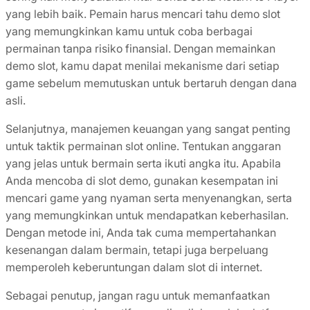
yang lebih baik. Pemain harus mencari tahu demo slot
yang memungkinkan kamu untuk coba berbagai
permainan tanpa risiko finansial. Dengan memainkan
demo slot, kamu dapat menilai mekanisme dari setiap
game sebelum memutuskan untuk bertaruh dengan dana
asli.
Selanjutnya, manajemen keuangan yang sangat penting
untuk taktik permainan slot online. Tentukan anggaran
yang jelas untuk bermain serta ikuti angka itu. Apabila
Anda mencoba di slot demo, gunakan kesempatan ini
mencari game yang nyaman serta menyenangkan, serta
yang memungkinkan untuk mendapatkan keberhasilan.
Dengan metode ini, Anda tak cuma mempertahankan
kesenangan dalam bermain, tetapi juga berpeluang
memperoleh keberuntungan dalam slot di internet.
Sebagai penutup, jangan ragu untuk memanfaatkan