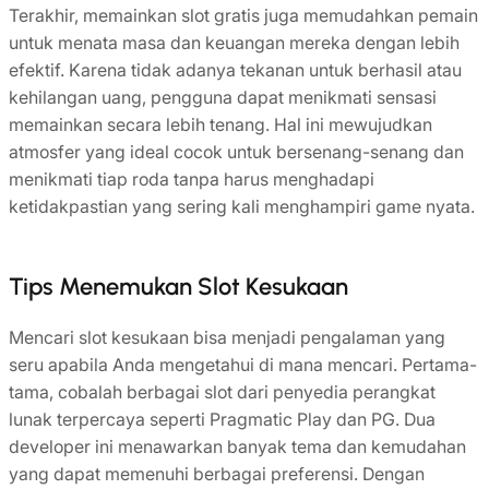
Terakhir, memainkan slot gratis juga memudahkan pemain
untuk menata masa dan keuangan mereka dengan lebih
efektif. Karena tidak adanya tekanan untuk berhasil atau
kehilangan uang, pengguna dapat menikmati sensasi
memainkan secara lebih tenang. Hal ini mewujudkan
atmosfer yang ideal cocok untuk bersenang-senang dan
menikmati tiap roda tanpa harus menghadapi
ketidakpastian yang sering kali menghampiri game nyata.
Tips Menemukan Slot Kesukaan
Mencari slot kesukaan bisa menjadi pengalaman yang
seru apabila Anda mengetahui di mana mencari. Pertama-
tama, cobalah berbagai slot dari penyedia perangkat
lunak terpercaya seperti Pragmatic Play dan PG. Dua
developer ini menawarkan banyak tema dan kemudahan
yang dapat memenuhi berbagai preferensi. Dengan