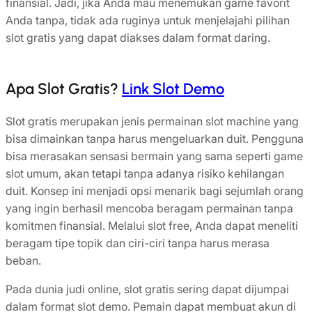
finansial. Jadi, jika Anda mau menemukan game favorit
Anda tanpa, tidak ada ruginya untuk menjelajahi pilihan
slot gratis yang dapat diakses dalam format daring.
Apa Slot Gratis?
Link Slot Demo
Slot gratis merupakan jenis permainan slot machine yang
bisa dimainkan tanpa harus mengeluarkan duit. Pengguna
bisa merasakan sensasi bermain yang sama seperti game
slot umum, akan tetapi tanpa adanya risiko kehilangan
duit. Konsep ini menjadi opsi menarik bagi sejumlah orang
yang ingin berhasil mencoba beragam permainan tanpa
komitmen finansial. Melalui slot free, Anda dapat meneliti
beragam tipe topik dan ciri-ciri tanpa harus merasa
beban.
Pada dunia judi online, slot gratis sering dapat dijumpai
dalam format slot demo. Pemain dapat membuat akun di