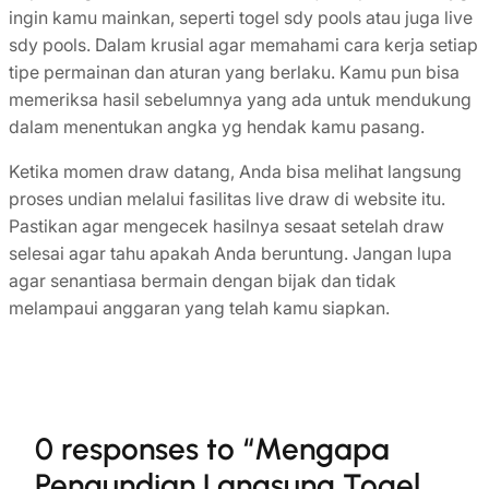
ingin kamu mainkan, seperti togel sdy pools atau juga live
sdy pools. Dalam krusial agar memahami cara kerja setiap
tipe permainan dan aturan yang berlaku. Kamu pun bisa
memeriksa hasil sebelumnya yang ada untuk mendukung
dalam menentukan angka yg hendak kamu pasang.
Ketika momen draw datang, Anda bisa melihat langsung
proses undian melalui fasilitas live draw di website itu.
Pastikan agar mengecek hasilnya sesaat setelah draw
selesai agar tahu apakah Anda beruntung. Jangan lupa
agar senantiasa bermain dengan bijak dan tidak
melampaui anggaran yang telah kamu siapkan.
0 responses to “Mengapa
Pengundian Langsung Togel