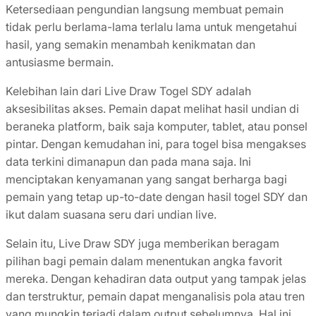
Ketersediaan pengundian langsung membuat pemain
tidak perlu berlama-lama terlalu lama untuk mengetahui
hasil, yang semakin menambah kenikmatan dan
antusiasme bermain.
Kelebihan lain dari Live Draw Togel SDY adalah
aksesibilitas akses. Pemain dapat melihat hasil undian di
beraneka platform, baik saja komputer, tablet, atau ponsel
pintar. Dengan kemudahan ini, para togel bisa mengakses
data terkini dimanapun dan pada mana saja. Ini
menciptakan kenyamanan yang sangat berharga bagi
pemain yang tetap up-to-date dengan hasil togel SDY dan
ikut dalam suasana seru dari undian live.
Selain itu, Live Draw SDY juga memberikan beragam
pilihan bagi pemain dalam menentukan angka favorit
mereka. Dengan kehadiran data output yang tampak jelas
dan terstruktur, pemain dapat menganalisis pola atau tren
yang mungkin terjadi dalam output sebelumnya. Hal ini