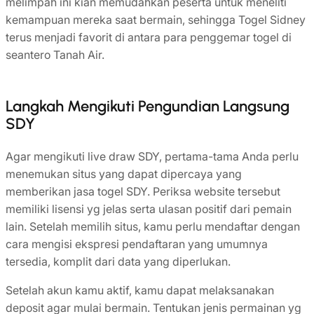
melimpah ini kian memudahkan peserta untuk meneliti
kemampuan mereka saat bermain, sehingga Togel Sidney
terus menjadi favorit di antara para penggemar togel di
seantero Tanah Air.
Langkah Mengikuti Pengundian Langsung
SDY
Agar mengikuti live draw SDY, pertama-tama Anda perlu
menemukan situs yang dapat dipercaya yang
memberikan jasa togel SDY. Periksa website tersebut
memiliki lisensi yg jelas serta ulasan positif dari pemain
lain. Setelah memilih situs, kamu perlu mendaftar dengan
cara mengisi ekspresi pendaftaran yang umumnya
tersedia, komplit dari data yang diperlukan.
Setelah akun kamu aktif, kamu dapat melaksanakan
deposit agar mulai bermain. Tentukan jenis permainan yg