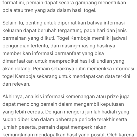
format ini, pemain dapat secara gampang menentukan
pola atau tren yang ada dalam hasil togel.
Selain itu, penting untuk diperhatikan bahwa informasi
keluaran dapat berubah tergantung pada hari dan jenis
permainan yang diikuti. Togel Kamboja memiliki jadwal
pengundian tertentu, dan masing-masing hasilnya
memberikan informasi bermanfaat yang bisa
dimanfaatkan untuk memprediksi hasil di undian yang
akan datang. Pemain sebaiknya rutin memeriksa informasi
togel Kamboja sekarang untuk mendapatkan data terkini
dan relevan.
Akhirnya, analisis informasi kemenangan atau prize juga
dapat menolong pemain dalam mengambil keputusan
yang lebih cerdas. Dengan mengerti jumlah hadiah yang
sudah diberikan dalam beberapa periode terakhir serta
jumlah peserta, pemain dapat memperkirakan
kemungkinan mendapatkan hasil yang positif. Oleh karena