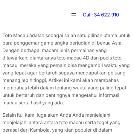
Skip
to
Call: 34 622 910
content
Toto Macau adalah sebagai salah satu pilihan utama untuk
para penggemar game angka perjudian di benua Asia.
Dengan berbagai macam jenis permainan yang
ditawarkan, diantaranya toto macau 4D dan pools toto
macau, mereka yang pemain bisa mengambil waktu yang
yang tepat agar bertaruh supaya mendapatkan peluang
menang lebih tinggi. Artikel ini kami akan membahas
membahas lebih dalam tentang waktu yang paling tepat
untuk bertaruh dan pentingnya mengetahui informasi
macau serta hasil yang ada.
Selain itu, kami juga akan Anda Anda menjelajahi
menjelajahi antara antara toto macau serta togel yang
berasal dari Kamboja, yang kian populer di dalam