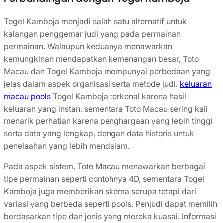
Togel Kamboja menjadi salah satu alternatif untuk
kalangan penggemar judi yang pada permainan
permainan. Walaupun keduanya menawarkan
kemungkinan mendapatkan kemenangan besar, Toto
Macau dan Togel Kamboja mempunyai perbedaan yang
jelas dalam aspek organisasi serta metode judi.
keluaran
macau pools
Togel Kamboja terkenal karena hasil
keluaran yang instan, sementara Toto Macau sering kali
menarik perhatian karena penghargaan yang lebih tinggi
serta data yang lengkap, dengan data historis untuk
penelaahan yang lebih mendalam.
Pada aspek sistem, Toto Macau menawarkan berbagai
tipe permainan seperti contohnya 4D, sementara Togel
Kamboja juga memberikan skema serupa tetapi dari
variasi yang berbeda seperti pools. Penjudi dapat memilih
berdasarkan tipe dan jenis yang mereka kuasai. Informasi