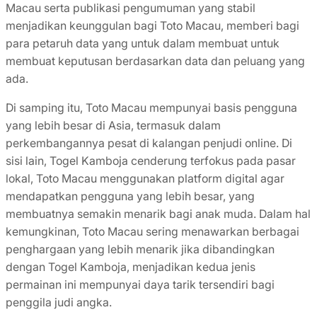
Macau serta publikasi pengumuman yang stabil
menjadikan keunggulan bagi Toto Macau, memberi bagi
para petaruh data yang untuk dalam membuat untuk
membuat keputusan berdasarkan data dan peluang yang
ada.
Di samping itu, Toto Macau mempunyai basis pengguna
yang lebih besar di Asia, termasuk dalam
perkembangannya pesat di kalangan penjudi online. Di
sisi lain, Togel Kamboja cenderung terfokus pada pasar
lokal, Toto Macau menggunakan platform digital agar
mendapatkan pengguna yang lebih besar, yang
membuatnya semakin menarik bagi anak muda. Dalam hal
kemungkinan, Toto Macau sering menawarkan berbagai
penghargaan yang lebih menarik jika dibandingkan
dengan Togel Kamboja, menjadikan kedua jenis
permainan ini mempunyai daya tarik tersendiri bagi
penggila judi angka.