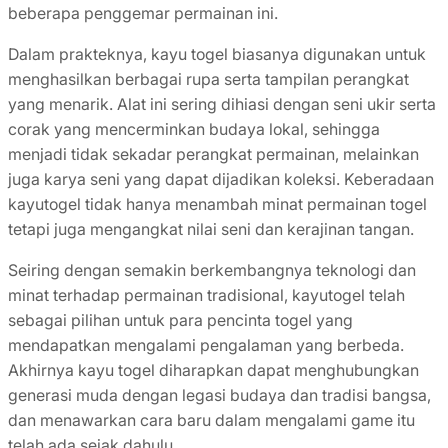
beberapa penggemar permainan ini.
Dalam prakteknya, kayu togel biasanya digunakan untuk
menghasilkan berbagai rupa serta tampilan perangkat
yang menarik. Alat ini sering dihiasi dengan seni ukir serta
corak yang mencerminkan budaya lokal, sehingga
menjadi tidak sekadar perangkat permainan, melainkan
juga karya seni yang dapat dijadikan koleksi. Keberadaan
kayutogel tidak hanya menambah minat permainan togel
tetapi juga mengangkat nilai seni dan kerajinan tangan.
Seiring dengan semakin berkembangnya teknologi dan
minat terhadap permainan tradisional, kayutogel telah
sebagai pilihan untuk para pencinta togel yang
mendapatkan mengalami pengalaman yang berbeda.
Akhirnya kayu togel diharapkan dapat menghubungkan
generasi muda dengan legasi budaya dan tradisi bangsa,
dan menawarkan cara baru dalam mengalami game itu
telah ada sejak dahulu.