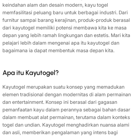
keindahan alam dan desain modern, kayu togel
memfasilitasi peluang baru untuk berbagai industri. Dari
furnitur sampai barang kerajinan, produk-produk berasal
dari kayutogel memiliki potensi membawa kita ke masa
depan yang lebih ramah lingkungan dan estetis. Mari kita
pelajari lebih dalam mengenai apa itu kayutogel dan
bagaimana ia dapat membentuk masa depan kita.
Apa itu Kayutogel?
Kayutogel merupakan suatu konsep yang memadukan
elemen tradisional dengan modernitas di alam permainan
dan entertainment. Konsep ini berasal dari gagasan
pemanfaatan kayu dalam perannya sebagai bahan dasar
dalam membuat alat permainan, terutama dalam konteks
togel dan undian. Kayutogel menghadirkan nuansa alami
dan asli, memberikan pengalaman yang intens bagi