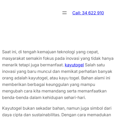
Skip
to
Call: 34 622 910
content
Saat ini, di tengah kemajuan teknologi yang cepat,
masyarakat semakin fokus pada inovasi yang tidak hanya
menarik tetapi juga bermanfaat.
kayutogel
Salah satu
inovasi yang baru muncul dan memikat perhatian banyak
orang adalah kayutogel, atau kayu togel. Bahan alami ini
memberikan berbagai keunggulan yang mampu
mengubah cara kita memandang serta memanfaatkan
benda-benda dalam kehidupan sehari-hari.
Kayutogel bukan sekadar bahan, namun juga simbol dari
daya cipta dan sustainabilitas. Dengan cara memadukan