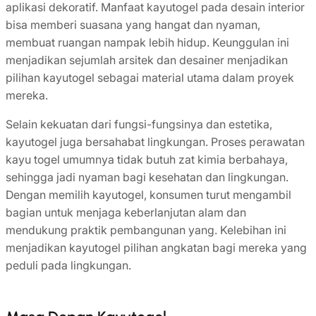
aplikasi dekoratif. Manfaat kayutogel pada desain interior
bisa memberi suasana yang hangat dan nyaman,
membuat ruangan nampak lebih hidup. Keunggulan ini
menjadikan sejumlah arsitek dan desainer menjadikan
pilihan kayutogel sebagai material utama dalam proyek
mereka.
Selain kekuatan dari fungsi-fungsinya dan estetika,
kayutogel juga bersahabat lingkungan. Proses perawatan
kayu togel umumnya tidak butuh zat kimia berbahaya,
sehingga jadi nyaman bagi kesehatan dan lingkungan.
Dengan memilih kayutogel, konsumen turut mengambil
bagian untuk menjaga keberlanjutan alam dan
mendukung praktik pembangunan yang. Kelebihan ini
menjadikan kayutogel pilihan angkatan bagi mereka yang
peduli pada lingkungan.