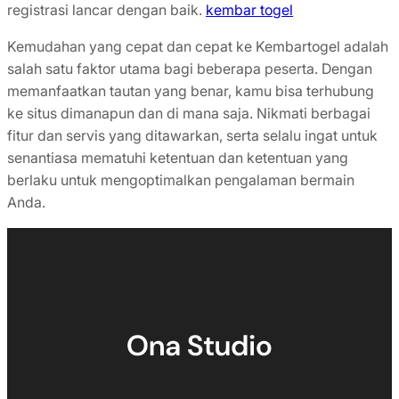
registrasi lancar dengan baik.
kembar togel
Kemudahan yang cepat dan cepat ke Kembartogel adalah
salah satu faktor utama bagi beberapa peserta. Dengan
memanfaatkan tautan yang benar, kamu bisa terhubung
ke situs dimanapun dan di mana saja. Nikmati berbagai
fitur dan servis yang ditawarkan, serta selalu ingat untuk
senantiasa mematuhi ketentuan dan ketentuan yang
berlaku untuk mengoptimalkan pengalaman bermain
Anda.