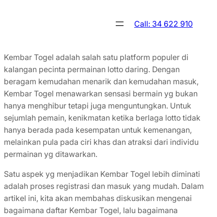
Skip
to
Call: 34 622 910
content
Kembar Togel adalah salah satu platform populer di
kalangan pecinta permainan lotto daring. Dengan
beragam kemudahan menarik dan kemudahan masuk,
Kembar Togel menawarkan sensasi bermain yg bukan
hanya menghibur tetapi juga menguntungkan. Untuk
sejumlah pemain, kenikmatan ketika berlaga lotto tidak
hanya berada pada kesempatan untuk kemenangan,
melainkan pula pada ciri khas dan atraksi dari individu
permainan yg ditawarkan.
Satu aspek yg menjadikan Kembar Togel lebih diminati
adalah proses registrasi dan masuk yang mudah. Dalam
artikel ini, kita akan membahas diskusikan mengenai
bagaimana daftar Kembar Togel, lalu bagaimana