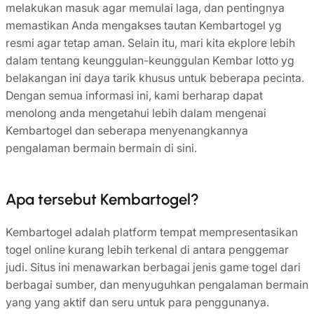
melakukan masuk agar memulai laga, dan pentingnya
memastikan Anda mengakses tautan Kembartogel yg
resmi agar tetap aman. Selain itu, mari kita ekplore lebih
dalam tentang keunggulan-keunggulan Kembar lotto yg
belakangan ini daya tarik khusus untuk beberapa pecinta.
Dengan semua informasi ini, kami berharap dapat
menolong anda mengetahui lebih dalam mengenai
Kembartogel dan seberapa menyenangkannya
pengalaman bermain bermain di sini.
Apa tersebut Kembartogel?
Kembartogel adalah platform tempat mempresentasikan
togel online kurang lebih terkenal di antara penggemar
judi. Situs ini menawarkan berbagai jenis game togel dari
berbagai sumber, dan menyuguhkan pengalaman bermain
yang yang aktif dan seru untuk para penggunanya.