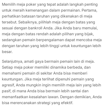
Memilih meja poker yang tepat adalah langkah penting
untuk meraih kemenangan dalam permainan. Pertama,
perhatikan batasan taruhan yang dikenakan di meja
tersebut. Sebaiknya, pilihlah meja dengan batas yang
sesuai dengan bankroll Anda. Jika Anda baru memulai,
meja dengan batas rendah adalah pilihan yang bijak,
sedangkan pemain berpengalaman dapat mencoba meja
dengan taruhan yang lebih tinggi untuk keuntungan lebih
besar.
Selanjutnya, amati gaya bermain pemain lain di meja.
Setiap meja poker memiliki dinamika berbeda, dan
memahami pemain di sekitar Anda bisa memberi
keuntungan. Jika meja terlihat dipenuhi pemain yang
agresif, Anda mungkin ingin memilih meja lain yang lebih
pasif, di mana Anda bisa bermain lebih santai dan
memanfaatkan kesalahan lawan. Dengan demikian, Anda
bisa merencanakan strategi yang efektif.