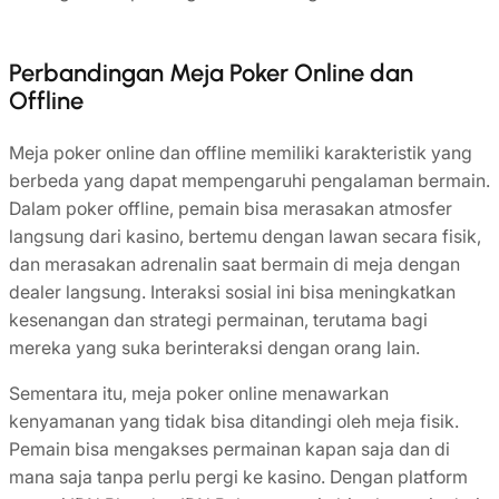
Perbandingan Meja Poker Online dan
Offline
Meja poker online dan offline memiliki karakteristik yang
berbeda yang dapat mempengaruhi pengalaman bermain.
Dalam poker offline, pemain bisa merasakan atmosfer
langsung dari kasino, bertemu dengan lawan secara fisik,
dan merasakan adrenalin saat bermain di meja dengan
dealer langsung. Interaksi sosial ini bisa meningkatkan
kesenangan dan strategi permainan, terutama bagi
mereka yang suka berinteraksi dengan orang lain.
Sementara itu, meja poker online menawarkan
kenyamanan yang tidak bisa ditandingi oleh meja fisik.
Pemain bisa mengakses permainan kapan saja dan di
mana saja tanpa perlu pergi ke kasino. Dengan platform