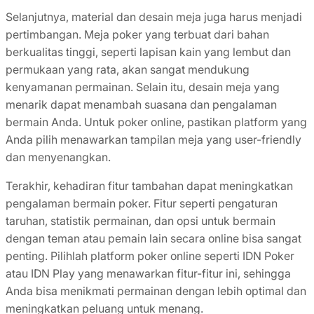
Selanjutnya, material dan desain meja juga harus menjadi
pertimbangan. Meja poker yang terbuat dari bahan
berkualitas tinggi, seperti lapisan kain yang lembut dan
permukaan yang rata, akan sangat mendukung
kenyamanan permainan. Selain itu, desain meja yang
menarik dapat menambah suasana dan pengalaman
bermain Anda. Untuk poker online, pastikan platform yang
Anda pilih menawarkan tampilan meja yang user-friendly
dan menyenangkan.
Terakhir, kehadiran fitur tambahan dapat meningkatkan
pengalaman bermain poker. Fitur seperti pengaturan
taruhan, statistik permainan, dan opsi untuk bermain
dengan teman atau pemain lain secara online bisa sangat
penting. Pilihlah platform poker online seperti IDN Poker
atau IDN Play yang menawarkan fitur-fitur ini, sehingga
Anda bisa menikmati permainan dengan lebih optimal dan
meningkatkan peluang untuk menang.